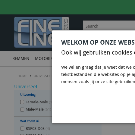
WELKOM OP ONZE WEBS
BEL
+31 36 844 77 00
VOOR
Ook wij gebruiken cookies 
REMMEN
MOTORISCH
ONDERSTEL
UITLATEN
ELECTRON
We willen graag dat je weet dat we c
tekstbestanden die websites op je 
HOME
/
UNIVERSEEL
/
GOODRIDGE KOPPELINGEN, SLANGEN EN ADAPTE
mensen zoals jij onze site gebruiken
Universeel
UNF - 
Uitvoering
Female-Male
(14)
Gebruik 
Male-Male
(61)
Wat zoekt u?
BSP03-D03
(4)