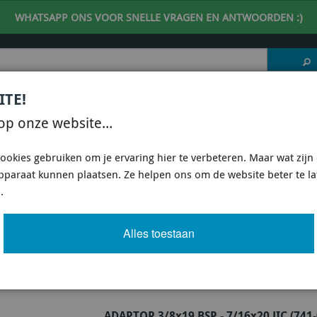
WHATSAPP ONS VOOR SNELLE VRAGEN EN ANTWOORDEN :)
ITE!
 DESKUNDIG ADVIES
| support@fineline-imports.nl
op onze website...
ISCH
UNIVERSEEL
SPECIFIEKE AUTO SHOPS
ookies gebruiken om je ervaring hier te verbeteren. Maar wat zijn c
apparaat kunnen plaatsen. Ze helpen ons om de website beter te l
RS
/
ADAPTERS
/
UNF - BSP
.
BSP
Alles toestaan
het filter menu om snel het juiste product te vinden.
ADAPTOR 3/8x19 BSP - 7/16x20 JIC (741-