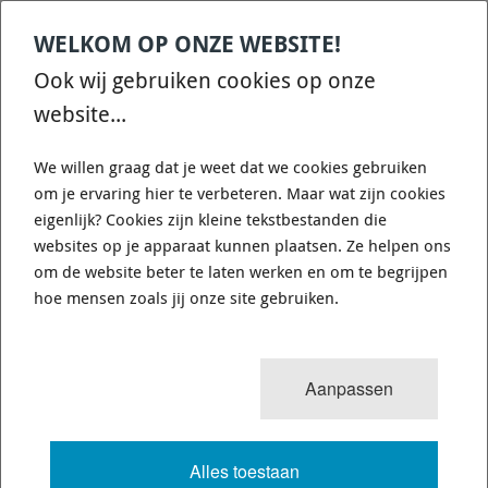
Dik: 40mm
Aanzuig diameter: 10mm
WELKOM OP ONZE WEBSITE!
Pomp diameter: 8mm
Ook wij gebruiken cookies op onze
€ 99,00
website...
Uit voorraad
1-2 werkdagen
Verzendkosten: € 8,95
We willen graag dat je weet dat we cookies gebruiken
leverbaar
(Nederland)
om je ervaring hier te verbeteren. Maar wat zijn cookies
eigenlijk? Cookies zijn kleine tekstbestanden die
websites op je apparaat kunnen plaatsen. Ze helpen ons
om de website beter te laten werken en om te begrijpen
hoe mensen zoals jij onze site gebruiken.
Aanpassen
Alles toestaan