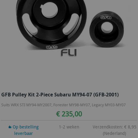
GFB Pulley Kit 2-Piece Subaru MY94-07 (GFB-2001)
Suits WRX STI MY94-MY2007, Forester MY98-MY07, Legacy MY03-MY07
€ 235,00
Op bestelling
1-2 weken
Verzendkosten: € 8,95
leverbaar
(Nederland)