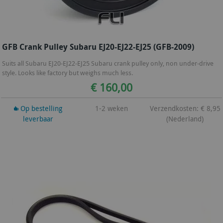
GFB Crank Pulley Subaru EJ20-EJ22-EJ25 (GFB-2009)
Suits all Subaru EJ20-EJ22-EJ25 Subaru crank pulley only, non under-drive
style. Looks like factory but weighs much less.
€ 160,00
Op bestelling
1-2 weken
Verzendkosten: € 8,95
leverbaar
(Nederland)