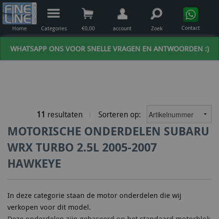
Contact
Home
Categories
€
0,00
account
Zoek
WHATSAPP ONS VOOR SNELLE VRAGEN EN ANTWOORDEN :)
11
resultaten
Sorteren op:
MOTORISCHE ONDERDELEN SUBARU
WRX TURBO 2.5L 2005-2007
HAWKEYE
In deze categorie staan de motor onderdelen die wij
verkopen voor dit model.
Deze onderdelen zijn gebaseerd op het standaard motorblok