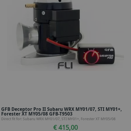
GFB Deceptor Pro II Subaru WRX MY01/07, STI MY01+,
Forester XT MY05/08 GFB-T9503
Direct fit for: Subaru WRX MY01/07, STI MY01+, Forester XT MY05/08
€ 415,00