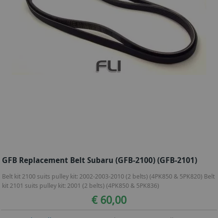
GFB Replacement Belt Subaru (GFB-2100) (GFB-2101)
Belt kit 2100 suits pulley kit: 2002-2003-2010 (2 belts) (4PK850 & 5PK820) Belt
kit 2101 suits pulley kit: 2001 (2 belts) (4PK850 & 5PK836)
€ 60,00