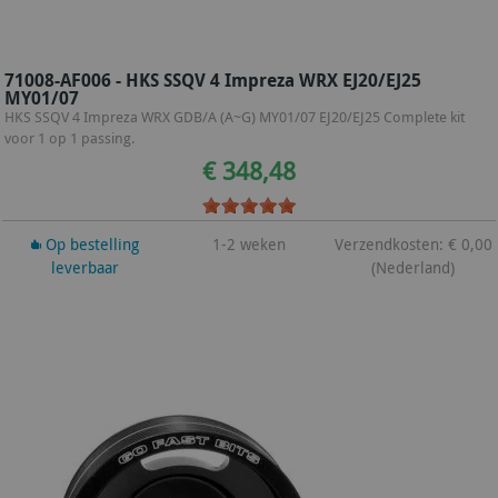
71008-AF006 - HKS SSQV 4 Impreza WRX EJ20/EJ25
MY01/07
HKS SSQV 4 Impreza WRX GDB/A (A~G) MY01/07 EJ20/EJ25 Complete kit
voor 1 op 1 passing.
€ 348,48
Op bestelling
1-2 weken
Verzendkosten: € 0,00
leverbaar
(Nederland)