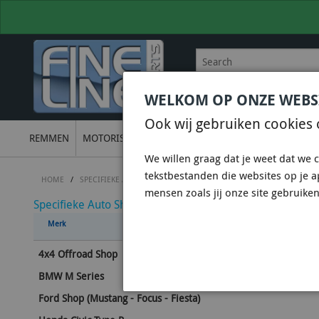
WELKOM OP ONZE WEBS
BEL
+31 36 844 77 00
VOOR
Ook wij gebruiken cookies 
REMMEN
MOTORISCH
ONDERSTEL
UITLATEN
ELECTRON
We willen graag dat je weet dat we c
tekstbestanden die websites op je 
HOME
/
SPECIFIEKE AUTO SHOPS
/
SUBARU SHOP
/
SUBARU WRX STI 
mensen zoals jij onze site gebruiken
Specifieke Auto Shops
KOPPE
Merk
4x4 Offroad Shop
Gebruik 
BMW M Series
Ford Shop (Mustang - Focus - Fiesta)