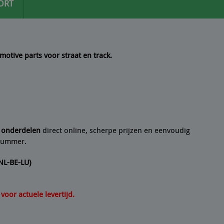
ORT
motive parts voor straat en track.
 een
10/10
Seyedmo
n artikel helemaal volgens de beschrijving. Een
21/07/2
e onderdelen
direct online, scherpe prijzen en eenvoudig
lnummer.
(NL-BE-LU)
oor actuele levertijd.