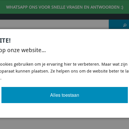
WHATSAPP ONS VOOR SNELLE VRAGEN EN ANTWOORDEN :)
ITE!
 DESKUNDIG ADVIES
| support@fineline-imports.nl
op onze website...
ISCH
UNIVERSEEL
SPECIFIEKE AUTO SHOPS
ookies gebruiken om je ervaring hier te verbeteren. Maar wat zijn c
apparaat kunnen plaatsen. Ze helpen ons om de website beter te l
VB/VN 2022-ON
/
KOPPELINGEN SUBARU WRX VB/VN 2022-ON
.
LINGEN SUBARU WRX VB/VN 2022-ON
Alles toestaan
het filter menu om snel het juiste product te vinden.