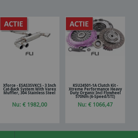
Xforce - ESAS3SVKCS - 3 Inch
KSU24501-1A Clutch Kit -
Cat-Back System With Varex
Xtreme Performance Heavy
In winkelwagen
In winkelwagen
Muffler, 304 Stainless Steel
Duty Organic Incl Flywheel
570Nm (6-Speed/STI)
Nu: € 1982,00
Nu: € 1066,47