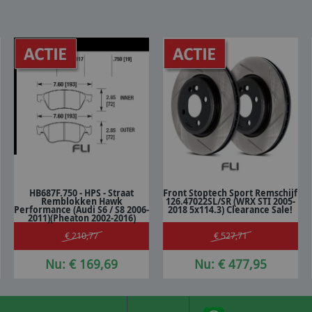
HB687F.750 - HPS - Straat
Front Stoptech Sport Remschijf
Remblokken Hawk
126.47022SL/SR (WRX STI 2005-
In winkelwagen
In winkelwagen
Performance (Audi S6 / S8 2006-
2018 5x114.3) Clearance Sale!
2011)(Pheaton 2002-2016)
€ 210,77
€ 527,71
Nu: € 169,69
Nu: € 477,95