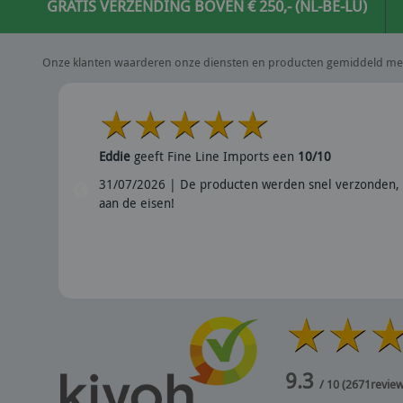
GRATIS VERZENDING BOVEN € 250,- (NL-BE-LU)
Onze klanten waarderen onze diensten en producten gemiddeld me
Eddie
geeft Fine Line Imports een
10/10
31/07/2026 | De producten werden snel verzonden, 
aan de eisen!
9.3
/ 10
(
2671
revie