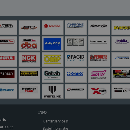
INFO
orts
Klantenservice &
at 33-35
Bestelinformatie