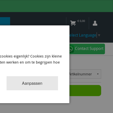
€
0,00
Select Language
▼
Contact Support
ookies eigenlijk? Cookies zijn kleine
aten werken en om te begrijpen hoe
0
resultaten
Sorteren op:
Aanpassen