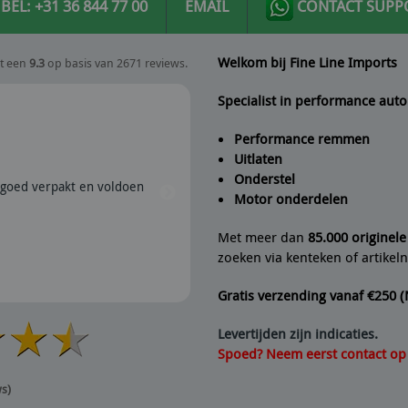
BEL: +31 36 844 77 00
EMAIL
CONTACT SUPP
Welkom bij Fine Line Imports
t een
9.3
op basis van 2671 reviews.
Specialist in performance auto
Performance remmen
Uitlaten
Peter
geeft Fine Line Imports
Onderstel
goed verpakt en voldoen
28/07/2026 | Snel verzonden e
Motor onderdelen
aanrader dus.
Met meer dan
85.000 originel
zoeken via kenteken of artike
Gratis verzending vanaf €250 
Levertijden zijn indicaties.
Spoed? Neem eerst contact op v
ws)