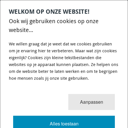
WELKOM OP ONZE WEBSITE!
Contact
Home
Categories
€
0,00
account
Zoek
Ook wij gebruiken cookies op onze
WHATSAPP ONS VOOR SNELLE VRAGEN EN ANTWOORDEN :)
website...
We willen graag dat je weet dat we cookies gebruiken
om je ervaring hier te verbeteren. Maar wat zijn cookies
eigenlijk? Cookies zijn kleine tekstbestanden die
websites op je apparaat kunnen plaatsen. Ze helpen ons
1
resultaat
Sorteren op:
om de website beter te laten werken en om te begrijpen
MOTOR INTERNALS STI MY08/10
hoe mensen zoals jij onze site gebruiken.
Indien u Motorinternals zoekt
KLIK DAN HIER
, daar staan ze
Aanpassen
eenvoudig gesorteerd, selecteer links de auto en daarna kunt
u nog sorteren op artikelen. (Zuigers, Drijfstangen, Lagers,
Kruksassen, Koppakkingen etc) Hieronder staan nog de
artikelen die niet in Internals groep staan.
Alles toestaan