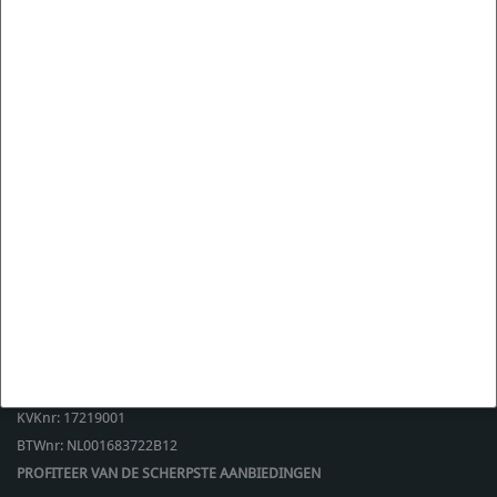
9.3
/ 10
(
2671
reviews)
CONTACT
Fine Line Imports
Walmolenstraat 33-35
1333 BZ
Almere Buiten
Nederland
Tel:
+31 36 844 77 00
E:
support@fineline-imports.nl
KVKnr: 17219001
BTWnr:
NL001683722B12
PROFITEER VAN DE SCHERPSTE AANBIEDINGEN