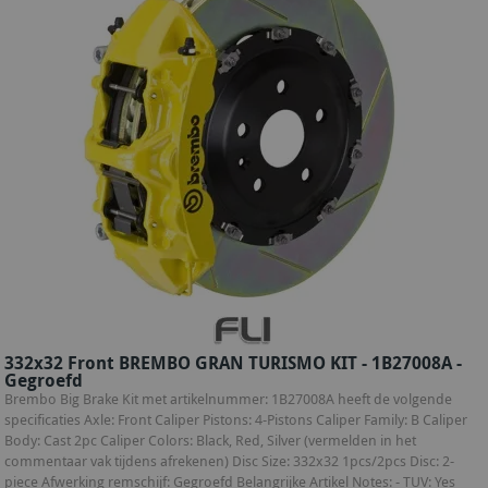
332x32 Front BREMBO GRAN TURISMO KIT - 1B27008A -
Gegroefd
Brembo Big Brake Kit met artikelnummer: 1B27008A heeft de volgende
specificaties Axle: Front Caliper Pistons: 4-Pistons Caliper Family: B Caliper
Body: Cast 2pc Caliper Colors: Black, Red, Silver (vermelden in het
commentaar vak tijdens afrekenen) Disc Size: 332x32 1pcs/2pcs Disc: 2-
piece Afwerking remschijf: Gegroefd Belangrijke Artikel Notes: - TUV: Yes