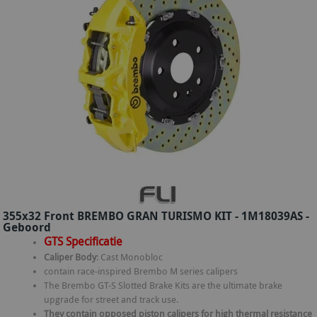
355x32 Front BREMBO GRAN TURISMO KIT - 1M18039AS -
Geboord
GTS Specificatie
Caliper Body
: Cast Monobloc
contain race-inspired Brembo M series calipers
The Brembo GT-S Slotted Brake Kits are the ultimate brake
upgrade for street and track use.
They contain opposed piston calipers for high thermal resistance