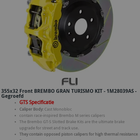
355x32 Front BREMBO GRAN TURISMO KIT - 1M28039AS -
Gegroefd
GTS Specificatie
Caliper Body
: Cast Monobloc
contain race-inspired Brembo M series calipers
The Brembo GT-S Slotted Brake Kits are the ultimate brake
upgrade for street and track use.
They contain opposed piston calipers for high thermal resistance