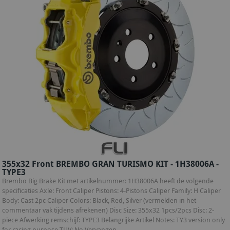
355x32 Front BREMBO GRAN TURISMO KIT - 1H38006A -
TYPE3
Brembo Big Brake Kit met artikelnummer: 1H38006A heeft de volgende
specificaties Axle: Front Caliper Pistons: 4-Pistons Caliper Family: H Caliper
Body: Cast 2pc Caliper Colors: Black, Red, Silver (vermelden in het
commentaar vak tijdens afrekenen) Disc Size: 355x32 1pcs/2pcs Disc: 2-
piece Afwerking remschijf: TYPE3 Belangrijke Artikel Notes: TY3 version only
for racing purpose TUV: No Vervangen...