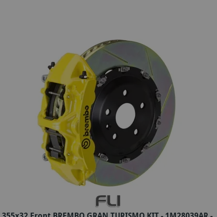
355x32 Front BREMBO GRAN TURISMO KIT - 1M28039AR -