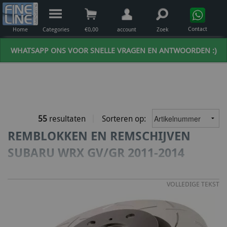
Contact
Home
Categories
€
0,00
account
Zoek
WHATSAPP ONS VOOR SNELLE VRAGEN EN ANTWOORDEN :)
55
resultaten
Sorteren op:
REMBLOKKEN EN REMSCHIJVEN
SUBARU WRX GV/GR 2011-2014
VOLLEDIGE TEKST