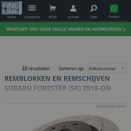
Contact
Home
Categories
€
0,00
account
Zoek
WHATSAPP ONS VOOR SNELLE VRAGEN EN ANTWOORDEN :)
22
resultaten
Sorteren op:
REMBLOKKEN EN REMSCHIJVEN
SUBARU FORESTER (SK) 2018-ON
VOLLEDIGE TEKST