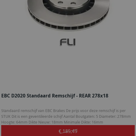
EBC D2020 Standaard Remschijf - REAR 278x18
Standaard remschijf van EBC Brakes De prijs voor deze remschijf is per
STUK Dit is een geventileerde schijf Aantal Boutgaten: 5 Diameter: 278mm
Hoogte: 64mm Dikte Nieuw: 18mm Minimale Dikte: 16mm
€ 185,49