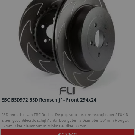
EBC BSD972 BSD Remschijf - Front 294x24
BSD remschijf van EBC Brakes. De prijs voor deze remschijf is per STUK Dit
is een geventileerde schijf Aantal boutgaten: 5 Diameter: 294mm Hoogte:
57mm Dikte nieuw:24mm Minimale Dikte: 22mm
€ 273,18