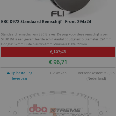
EBC D972 Standaard Remschijf - Front 294x24
Standaard remschijf van EBC Brakes. De prijs voor deze remschijf is per
STUK Dit is een geventileerde schijf Aantal boutgaten: 5 Diameter: 294mm
Hoogte: 57mm Dikte nieuw:24mm Minimale Dikte: 22mm
€ 107,46
€ 96,71
Op bestelling
1-2 weken
Verzendkosten: € 8,95
leverbaar
(Nederland)