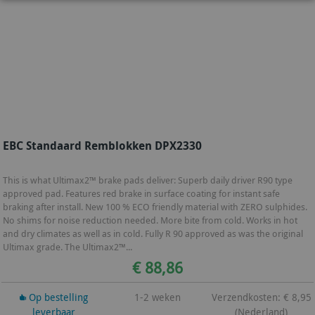
EBC Standaard Remblokken DPX2330
This is what Ultimax2™ brake pads deliver: Superb daily driver R90 type
approved pad. Features red brake in surface coating for instant safe
braking after install. New 100 % ECO friendly material with ZERO sulphides.
No shims for noise reduction needed. More bite from cold. Works in hot
and dry climates as well as in cold. Fully R 90 approved as was the original
Ultimax grade. The Ultimax2™...
€ 88,86
Op bestelling
1-2 weken
Verzendkosten: € 8,95
leverbaar
(Nederland)