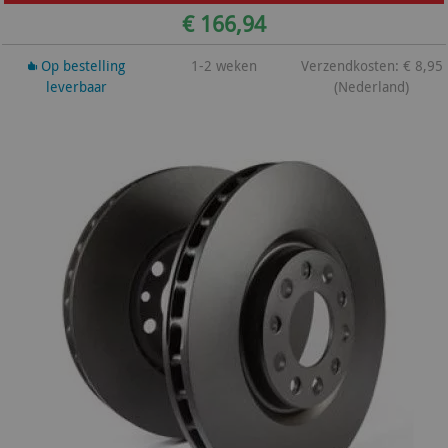
€ 166,94
Op bestelling
1-2 weken
Verzendkosten: € 8,95
leverbaar
(Nederland)