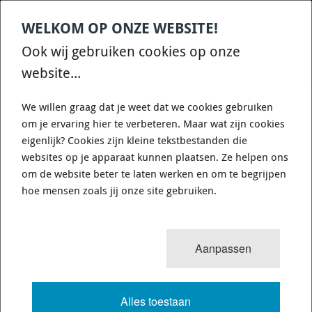
WELKOM OP ONZE WEBSITE!
Contact
Home
Categories
€
0,00
account
Zoek
Ook wij gebruiken cookies op onze
WHATSAPP ONS VOOR SNELLE VRAGEN EN ANTWOORDEN :)
website...
We willen graag dat je weet dat we cookies gebruiken
om je ervaring hier te verbeteren. Maar wat zijn cookies
eigenlijk? Cookies zijn kleine tekstbestanden die
websites op je apparaat kunnen plaatsen. Ze helpen ons
WHITELINE KCA414 - CAMBER
om de website beter te laten werken en om te begrijpen
ADJUSTING BOLT - KIT 14MM
hoe mensen zoals jij onze site gebruiken.
726 van 3503
MENU
Aanpassen
Alles toestaan