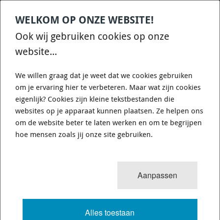
WELKOM OP ONZE WEBSITE!
Contact
Home
Categories
€
0,00
account
Zoek
Ook wij gebruiken cookies op onze
WHATSAPP ONS VOOR SNELLE VRAGEN EN ANTWOORDEN :)
website...
We willen graag dat je weet dat we cookies gebruiken
om je ervaring hier te verbeteren. Maar wat zijn cookies
eigenlijk? Cookies zijn kleine tekstbestanden die
websites op je apparaat kunnen plaatsen. Ze helpen ons
WHITELINE KCA414 - CAMBER
om de website beter te laten werken en om te begrijpen
ADJUSTING BOLT - KIT 14MM
hoe mensen zoals jij onze site gebruiken.
726 van 3503
MENU
Aanpassen
Alles toestaan