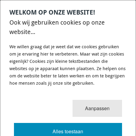
WELKOM OP ONZE WEBSITE!
Contact
Home
Categories
€
0,00
account
Zoek
Ook wij gebruiken cookies op onze
WHATSAPP ONS VOOR SNELLE VRAGEN EN ANTWOORDEN :)
website...
We willen graag dat je weet dat we cookies gebruiken
om je ervaring hier te verbeteren. Maar wat zijn cookies
eigenlijk? Cookies zijn kleine tekstbestanden die
websites op je apparaat kunnen plaatsen. Ze helpen ons
WHITELINE BWR20XZ - SWAY BAR -
om de website beter te laten werken en om te begrijpen
24MM 3 POINT ADJUSTABLE
hoe mensen zoals jij onze site gebruiken.
573 van 3503
MENU
Aanpassen
Alles toestaan