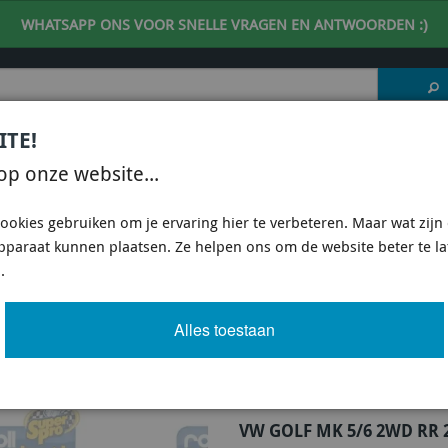
WHATSAPP ONS VOOR SNELLE VRAGEN EN ANTWOORDEN :)
ITE!
 DESKUNDIG ADVIES
| support@fineline-imports.nl
op onze website...
ISCH
UNIVERSEEL
SPECIFIEKE AUTO SHOPS
ookies gebruiken om je ervaring hier te verbeteren. Maar wat zijn c
apparaat kunnen plaatsen. Ze helpen ons om de website beter te l
Z-22 - VW GOLF MK 5/6 2WD RR 22MM
.
WD RR 22MM
Alles toestaan
Artikel
830 van 5734
VW GOLF MK 5/6 2WD RR 