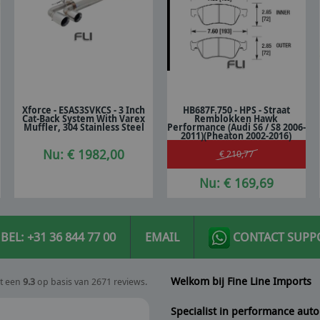
Xforce - ESAS3SVKCS - 3 Inch
HB687F.750 - HPS - Straat
Cat-Back System With Varex
Remblokken Hawk
In winkelwagen
In winkelwagen
Muffler, 304 Stainless Steel
Performance (Audi S6 / S8 2006-
2011)(Pheaton 2002-2016)
Nu: € 1982,00
€ 210,77
Nu: € 169,69
BEL: +31 36 844 77 00
EMAIL
CONTACT SUPP
Welkom bij Fine Line Imports
t een
9.3
op basis van 2671 reviews.
Specialist in performance auto