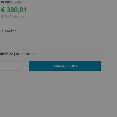
RC0005RZ-22
€ 380,81
(€ 314,72 excl. btw )
2-3 weken
005RZ-22
|
RC0005RZ-22
Bestel (€
380,81
)