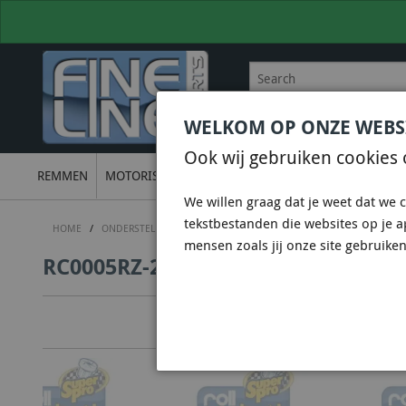
WELKOM OP ONZE WEBS
BEL
+31 36 844 77 00
VOOR
Ook wij gebruiken cookies 
REMMEN
MOTORISCH
ONDERSTEL
UITLATEN
ELECTRON
We willen graag dat je weet dat we c
tekstbestanden die websites op je 
HOME
/
ONDERSTEL
/
SUPERPRO SUSPENSION - PU BUSSEN
/
RC0005R
mensen zoals jij onze site gebruiken
RC0005RZ-22 - VW GOLF MK 5/6 2