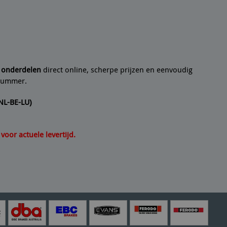
 een
10/10
Seyedmo
n artikel helemaal volgens de beschrijving. Een
21/07/2
e onderdelen
direct online, scherpe prijzen en eenvoudig
lnummer.
(NL-BE-LU)
oor actuele levertijd.