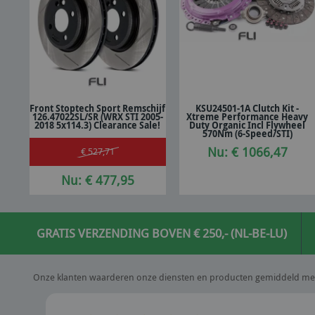
Front Stoptech Sport Remschijf
KSU24501-1A Clutch Kit -
126.47022SL/SR (WRX STI 2005-
Xtreme Performance Heavy
In winkelwagen
In winkelwagen
2018 5x114.3) Clearance Sale!
Duty Organic Incl Flywheel
570Nm (6-Speed/STI)
Nu: € 1066,47
€ 527,71
Nu: € 477,95
GRATIS VERZENDING BOVEN € 250,- (NL-BE-LU)
Onze klanten waarderen onze diensten en producten gemiddeld me