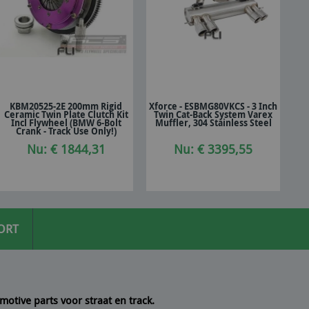
KBM20525-2E 200mm Rigid
Xforce - ESBMG80VKCS - 3 Inch
Ceramic Twin Plate Clutch Kit
Twin Cat-Back System Varex
In winkelwagen
In winkelwagen
Incl Flywheel (BMW 6-Bolt
Muffler, 304 Stainless Steel
Crank - Track Use Only!)
Nu: € 1844,31
Nu: € 3395,55
ORT
motive parts voor straat en track.