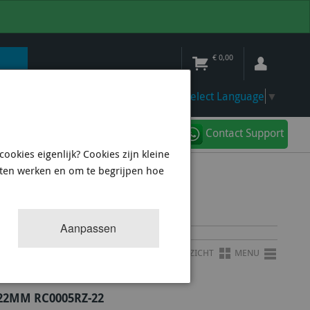
€
0,00
Select Language
▼
Contact Support
ookies eigenlijk? Cookies zijn kleine
aten werken en om te begrijpen hoe
Aanpassen
OVERZICHT
MENU
22MM RC0005RZ-22