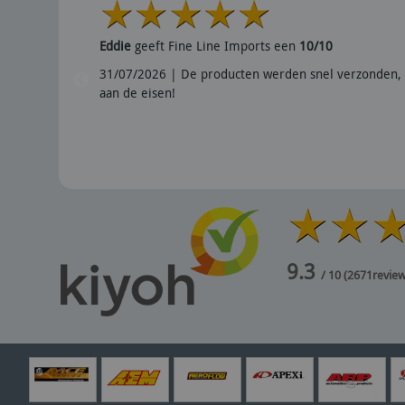
Eddie
geeft Fine Line Imports een
10/10
31/07/2026 | De producten werden snel verzonden, 
aan de eisen!
9.3
/ 10
(
2671
revie