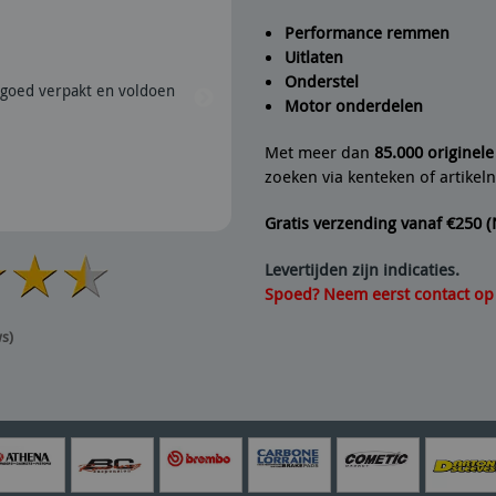
Performance remmen
Uitlaten
Peter
geeft Fine Line Imports
Onderstel
goed verpakt en voldoen
28/07/2026 | Snel verzonden e
Motor onderdelen
aanrader dus.
Met meer dan
85.000 originel
zoeken via kenteken of artike
Gratis verzending vanaf €250 
Levertijden zijn indicaties.
Spoed? Neem eerst contact op v
ws)