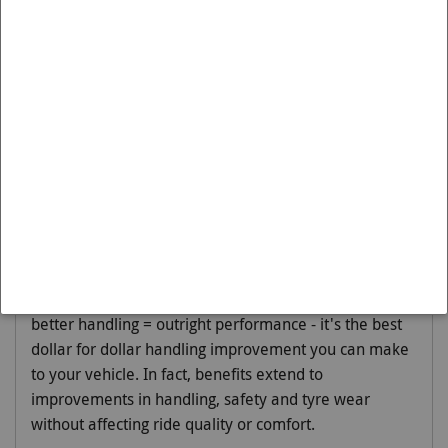
Artikelnummer BAF13 is passend op de:
Merk:
VW
Model:
GOLF
Variant:
1997-2006 | MK4 TYP 1J FWD
Moet worden gemonteerd op:
Front
Engineered to 'Activate More Grip', sway bars are
principally designed to reduce body roll or sway. By
reducing body roll, lateral loads are spread more
evenly across the tyres thereby increasing cornering
grip and improving outright performance. This
Whiteline 22mm fixed position sway bar = more grip =
better handling = outright performance - it's the best
dollar for dollar handling improvement you can make
to your vehicle. In fact, benefits extend to
improvements in handling, safety and tyre wear
without affecting ride quality or comfort.