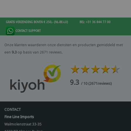
GRATIS VERZENDING BOVEN € 250,- (NL-BE-LU)
BEL: +31 36 844 77 00
CONTACT SUPPORT
Onze klanten waarderen onze diensten en producten gemiddeld met
een
9.3
op basis van 2671 reviews.
9.3
/ 10
(
2671
reviews)
CONTACT
Fine Line Imports
Walmolenstraat 33-35