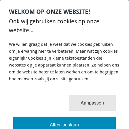
WELKOM OP ONZE WEBSITE!
Contact
Home
Categories
€
0,00
account
Zoek
Ook wij gebruiken cookies op onze
WHATSAPP ONS VOOR SNELLE VRAGEN EN ANTWOORDEN :)
website...
We willen graag dat je weet dat we cookies gebruiken
om je ervaring hier te verbeteren. Maar wat zijn cookies
eigenlijk? Cookies zijn kleine tekstbestanden die
websites op je apparaat kunnen plaatsen. Ze helpen ons
WHITELINE BAF13 - SWAY BAR -
om de website beter te laten werken en om te begrijpen
22MM NON ADJUSTABLE
hoe mensen zoals jij onze site gebruiken.
1 van 3503
MENU
Aanpassen
Alles toestaan