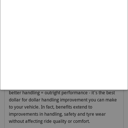
Artikelnummer BAF13 is passend op de:
Merk:
VW
Model:
BORA
Variant:
1998-2005 | 1J FWD
Moet worden gemonteerd op:
Front
Engineered to 'Activate More Grip', sway bars are
principally designed to reduce body roll or sway. By
reducing body roll, lateral loads are spread more
evenly across the tyres thereby increasing cornering
grip and improving outright performance. This
Whiteline 22mm fixed position sway bar = more grip =
better handling = outright performance - it's the best
dollar for dollar handling improvement you can make
to your vehicle. In fact, benefits extend to
improvements in handling, safety and tyre wear
without affecting ride quality or comfort.