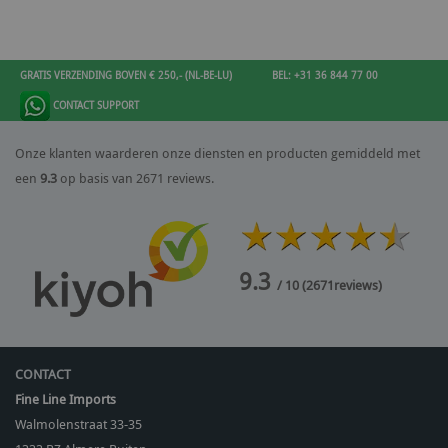
GRATIS VERZENDING BOVEN € 250,- (NL-BE-LU)
BEL: +31 36 844 77 00
CONTACT SUPPORT
Onze klanten waarderen onze diensten en producten gemiddeld met
een
9.3
op basis van 2671 reviews.
9.3
/ 10
(
2671
reviews)
CONTACT
Fine Line Imports
Walmolenstraat 33-35