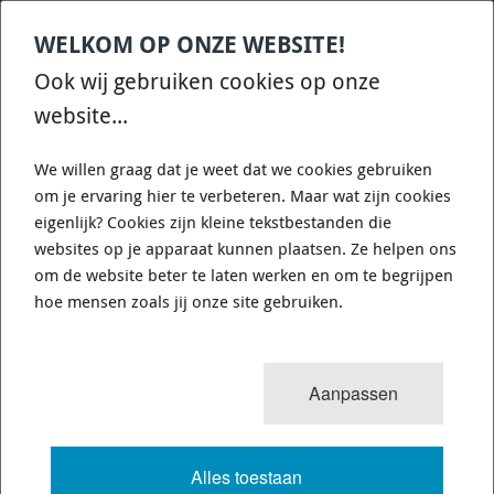
WELKOM OP ONZE WEBSITE!
Contact
Home
Categories
€
0,00
account
Zoek
Ook wij gebruiken cookies op onze
WHATSAPP ONS VOOR SNELLE VRAGEN EN ANTWOORDEN :)
website...
We willen graag dat je weet dat we cookies gebruiken
om je ervaring hier te verbeteren. Maar wat zijn cookies
eigenlijk? Cookies zijn kleine tekstbestanden die
websites op je apparaat kunnen plaatsen. Ze helpen ons
WHITELINE BAF13 - SWAY BAR -
om de website beter te laten werken en om te begrijpen
22MM NON ADJUSTABLE
hoe mensen zoals jij onze site gebruiken.
1 van 3503
MENU
Aanpassen
Alles toestaan