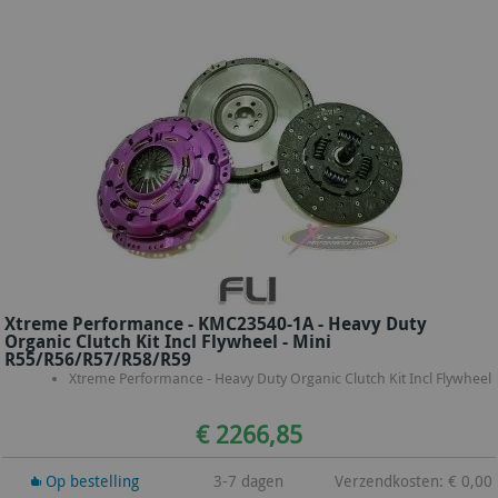
Xtreme Performance - KMC23540-1A - Heavy Duty
Organic Clutch Kit Incl Flywheel - Mini
R55/R56/R57/R58/R59
Xtreme Performance - Heavy Duty Organic Clutch Kit Incl Flywheel
€ 2266,85
Op bestelling
3-7 dagen
Verzendkosten: € 0,00