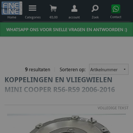
Contact
Home
Categories
€
0,00
account
Zoek
WHATSAPP ONS VOOR SNELLE VRAGEN EN ANTWOORDEN :)
9
resultaten
Sorteren op:
KOPPELINGEN EN VLIEGWIELEN
MINI COOPER R56-R59 2006-2016
VOLLEDIGE TEKST