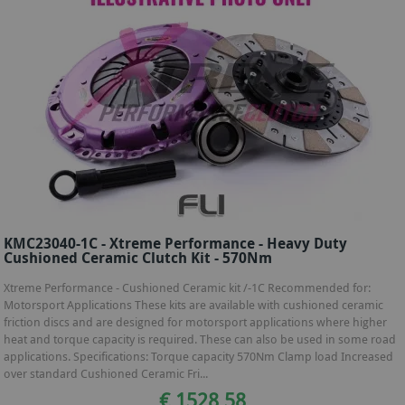
KMC23040-1C - Xtreme Performance - Heavy Duty
Cushioned Ceramic Clutch Kit - 570Nm
Xtreme Performance - Cushioned Ceramic kit /-1C Recommended for:
Motorsport Applications These kits are available with cushioned ceramic
friction discs and are designed for motorsport applications where higher
heat and torque capacity is required. These can also be used in some road
applications. Specifications: Torque capacity 570Nm Clamp load Increased
over standard Cushioned Ceramic Fri...
€ 1528,58