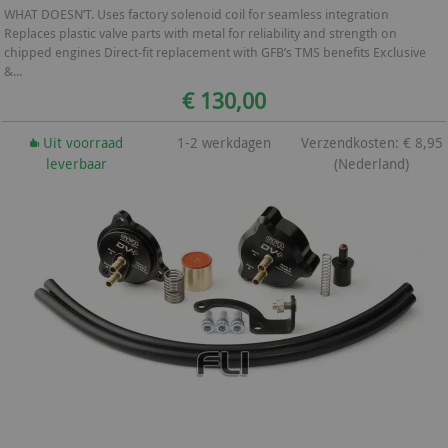
WHAT DOESN’T. Uses factory solenoid coil for seamless integration
Replaces plastic valve parts with metal for reliability and strength on
chipped engines Direct-fit replacement with GFB’s TMS benefits Exclusive
&...
€ 130,00
Uit voorraad
1-2 werkdagen
Verzendkosten: € 8,95
leverbaar
(Nederland)