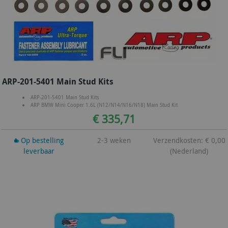
ARP-201-5401 Main Stud Kits
ARP-201-5401 Main Stud Kits
ARP BMW Mini Cooper 1.6L (N12/N14/N16/N18) Main Stud Kit
€ 335,71
Op bestelling
2-3 weken
Verzendkosten: € 0,00
leverbaar
(Nederland)