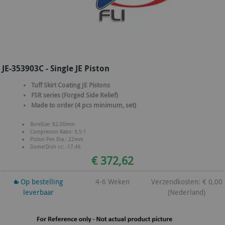
JE-353903C - Single JE Piston
Tuff Skirt Coating JE Pistons
FSR series (Forged Side Relief)
Made to order (4 pcs minimum, set)
BoreSize: 82,00mm
Compresion Ratio: 9,5:1
Piston Pen Dia.: 22mm
Dome/Dish cc: -17,46
€ 372,62
Op bestelling
4-6 Weken
Verzendkosten: € 0,00
leverbaar
(Nederland)