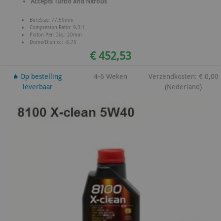
Accepts Turbo and Nitrous
BoreSize: 77,50mm
Compresion Ratio: 9,3:1
Piston Pen Dia.: 20mm
Dome/Dish cc: -3,75
€ 452,53
Op bestelling
4-6 Weken
Verzendkosten: € 0,00
leverbaar
(Nederland)