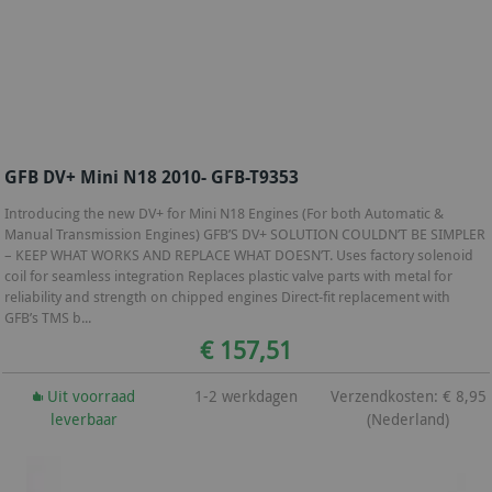
GFB DV+ Mini N18 2010- GFB-T9353
Introducing the new DV+ for Mini N18 Engines (For both Automatic &
Manual Transmission Engines) GFB’S DV+ SOLUTION COULDN’T BE SIMPLER
– KEEP WHAT WORKS AND REPLACE WHAT DOESN’T. Uses factory solenoid
coil for seamless integration Replaces plastic valve parts with metal for
reliability and strength on chipped engines Direct-fit replacement with
GFB’s TMS b...
€ 157,51
Uit voorraad
1-2 werkdagen
Verzendkosten: € 8,95
leverbaar
(Nederland)