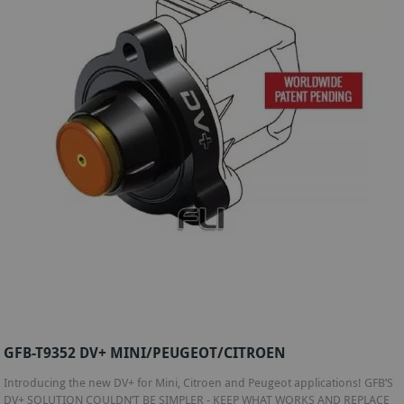
GFB-T9352 DV+ MINI/PEUGEOT/CITROEN
Introducing the new DV+ for Mini, Citroen and Peugeot applications! GFB’S
DV+ SOLUTION COULDN’T BE SIMPLER - KEEP WHAT WORKS AND REPLACE