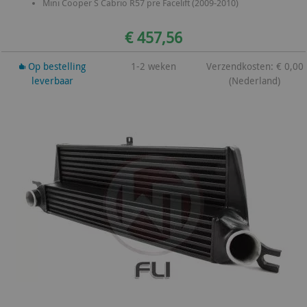
Mini Cooper S Cabrio R57 pre Facelift (2009-2010)
€ 457,56
Op bestelling
1-2 weken
Verzendkosten: € 0,00
leverbaar
(Nederland)