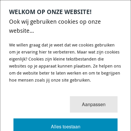
WELKOM OP ONZE WEBSITE!
€ 35,08
Ook wij gebruiken cookies op onze
Uit voorraad
3-7 dagen
Verzendkosten: € 8,95
website...
leverbaar
(Nederland)
We willen graag dat je weet dat we cookies gebruiken
om je ervaring hier te verbeteren. Maar wat zijn cookies
eigenlijk? Cookies zijn kleine tekstbestanden die
websites op je apparaat kunnen plaatsen. Ze helpen ons
om de website beter te laten werken en om te begrijpen
hoe mensen zoals jij onze site gebruiken.
Aanpassen
Alles toestaan