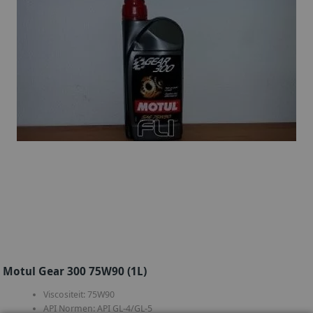
Motul Gear 300 75W90 (1L)
Viscositeit: 75W90
API Normen: API GL-4/GL-5