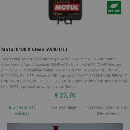
Motul 8100 X-Clean 5W40 (1L)
Toepassing: Motorolien Motortype: 4-takt Kwaliteit: 100% synthetisch
Assortiment: Auto Viscositeit: 5W40 ACEA Normen: ACEA C3 API Normen:
API SN/CF OEM goedkeuringen : BMW LL-04; FIAT 9.55535-S2;FORD WSS
M2C 917A; GM-OPEL Dexos 2; MB-Approval 229.51;PORSCHE A40; RENAULT
RN0710/RN0700; VW 502 00, 505 00, 505 01 100% synthetisch smeermiddel
(Mid-SAPS), speciaal ontworpen voor Diesel...
€ 22,76
Uit voorraad
1-2 werkdagen
Verzendkosten: € 8,95
leverbaar
(Nederland)