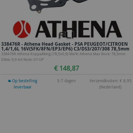
338476R - Athena Head Gasket - PSA PEUGEOT/CITROEN
1,4/1,6L 16V(5FK/8FN/EP3/EP6) C3/DS3/207/308 78,5mm
338476R Athena Koppakking (78,5x0,9) Merk: Athena Max Bore: 78,5mm
Dikte: 0,9 Art Note: 07-UP
€ 148,87
Op bestelling
3-7 dagen
Verzendkosten: € 8,95
leverbaar
(Nederland)