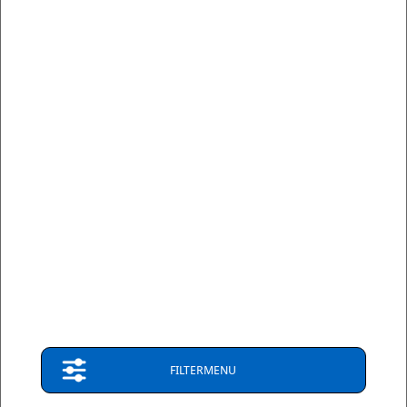
GRATIS VERZENDING BOVEN € 250,- (NL-BE-LU)
BEL: +31 36 844 77 00
CONTACT SUPPORT
Onze klanten waarderen onze diensten en producten gemiddeld met
een
9.3
op basis van 2671 reviews.
9.3
/ 10
(
2671
reviews)
CONTACT
FILTERMENU
Fine Line Imports
Walmolenstraat 33-35