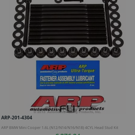
ARP-201-4304
ARP BMW Mini Cooper 1.6L (N12/N14/N16/N18) 4CYL Head Stud Kit