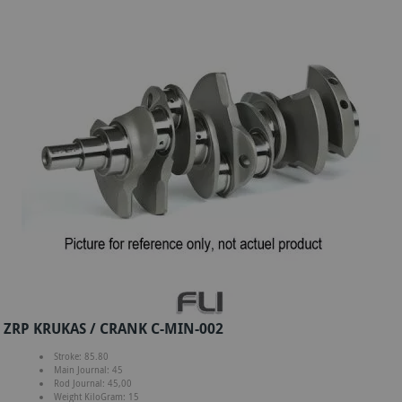
ZRP KRUKAS / CRANK C-MIN-002
Stroke: 85.80
Main Journal: 45
Rod Journal: 45,00
Weight KiloGram: 15