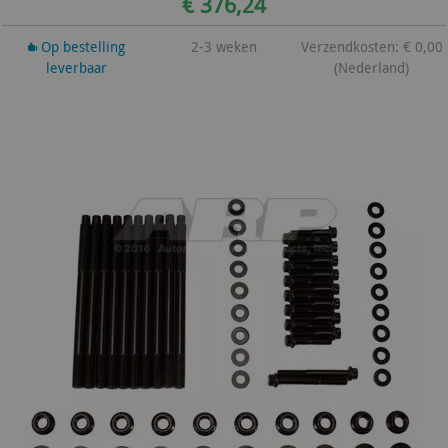
€ 376,24
Op bestelling
2-3 weken
Verzendkosten: € 0,00
leverbaar
(Nederland)