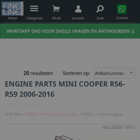
Contact
Home
Categories
€
0,00
account
Zoek
WHATSAPP ONS VOOR SNELLE VRAGEN EN ANTWOORDEN :)
20
resultaten
Sorteren op:
ENGINE PARTS MINI COOPER R56-
R59 2006-2016
GFB DV+:
T9352 = N14 engine only
- T9353 = N18 engine
VOLLEDIGE TEKST