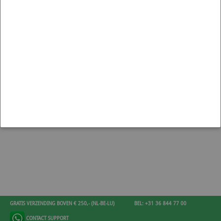
ENGINE PARTS HONDA CIVIC
TYPE R (FK8)
GRATIS VERZENDING BOVEN € 250,- (NL-BE-LU)
BEL: +31 36 844 77 00
CONTACT SUPPORT