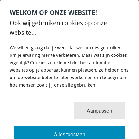
WELKOM OP ONZE WEBSITE!
Contact
Home
Categories
€
0,00
account
Zoek
Ook wij gebruiken cookies op onze
WHATSAPP ONS VOOR SNELLE VRAGEN EN ANTWOORDEN :)
website...
We willen graag dat je weet dat we cookies gebruiken
om je ervaring hier te verbeteren. Maar wat zijn cookies
eigenlijk? Cookies zijn kleine tekstbestanden die
websites op je apparaat kunnen plaatsen. Ze helpen ons
0
resultaten
Sorteren op:
om de website beter te laten werken en om te begrijpen
HONDA CIVIC TYPE R FK8 2017-2022
hoe mensen zoals jij onze site gebruiken.
VOLLEDIGE TEKST
Aanpassen
Alles toestaan