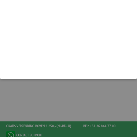
ENGINE PARTS HONDA CIVIC
TYPE R (FD2)
GRATIS VERZENDING BOVEN € 250,- (NL-BE-LU)
BEL: +31 36 844 77 00
CONTACT SUPPORT