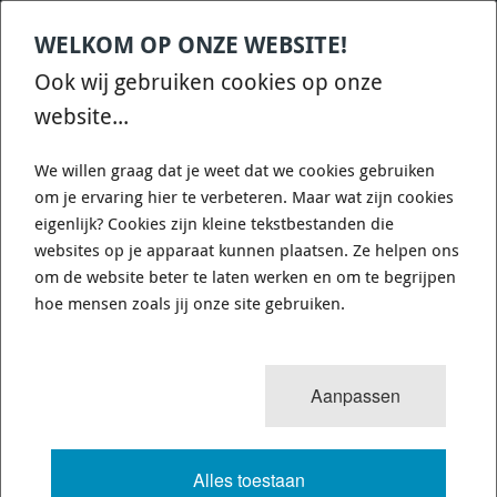
WELKOM OP ONZE WEBSITE!
Contact
Home
Categories
€
0,00
account
Zoek
Ook wij gebruiken cookies op onze
WHATSAPP ONS VOOR SNELLE VRAGEN EN ANTWOORDEN :)
website...
We willen graag dat je weet dat we cookies gebruiken
om je ervaring hier te verbeteren. Maar wat zijn cookies
eigenlijk? Cookies zijn kleine tekstbestanden die
websites op je apparaat kunnen plaatsen. Ze helpen ons
0
resultaten
Sorteren op:
om de website beter te laten werken en om te begrijpen
HONDA CIVIC TYPE R FD2 2006-2011
hoe mensen zoals jij onze site gebruiken.
VOLLEDIGE TEKST
Aanpassen
Alles toestaan