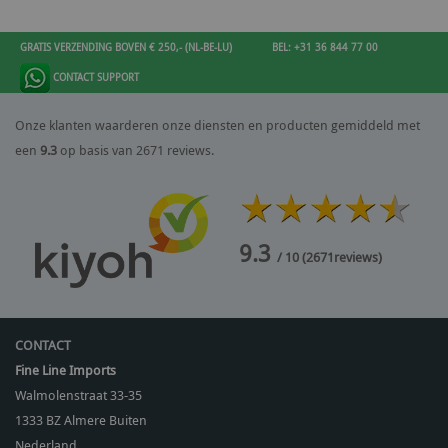
GRATIS VERZENDING BOVEN € 250,- (NL-BE-LU)
BEL: +31 36 844 77 00
CONTACT SUPPORT
Onze klanten waarderen onze diensten en producten gemiddeld met
een
9.3
op basis van 2671 reviews.
9.3
/ 10
(
2671
reviews)
CONTACT
Fine Line Imports
Walmolenstraat 33-35
1333 BZ
Almere Buiten
Nederland