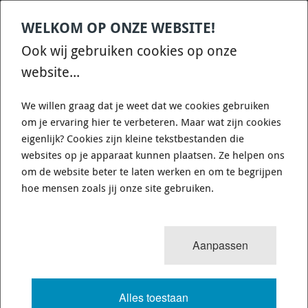
WELKOM OP ONZE WEBSITE!
Contact
Home
Categories
€
0,00
account
Zoek
Ook wij gebruiken cookies op onze
WHATSAPP ONS VOOR SNELLE VRAGEN EN ANTWOORDEN :)
website...
We willen graag dat je weet dat we cookies gebruiken
om je ervaring hier te verbeteren. Maar wat zijn cookies
eigenlijk? Cookies zijn kleine tekstbestanden die
websites op je apparaat kunnen plaatsen. Ze helpen ons
HB453W.585 - DTC-30 - MOTORSPORT
om de website beter te laten werken en om te begrijpen
REMBLOKKEN HAWK PERFORMANCE
hoe mensen zoals jij onze site gebruiken.
42 van 43
MENU
Aanpassen
Alles toestaan