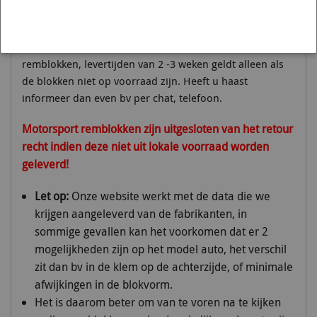
maar dan is het vermeld)
Wij hebben een ruime voorraad van de meest gangbare
remblokken, levertijden van 2 -3 weken geldt alleen als
de blokken niet op voorraad zijn. Heeft u haast
informeer dan even bv per chat, telefoon.
Motorsport remblokken zijn uitgesloten van het retour
recht indien deze niet uit lokale voorraad worden
geleverd!
Let op:
Onze website werkt met de data die we
krijgen aangeleverd van de fabrikanten, in
sommige gevallen kan het voorkomen dat er 2
mogelijkheden zijn op het model auto, het verschil
zit dan bv in de klem op de achterzijde, of minimale
afwijkingen in de blokvorm.
Het is daarom beter om van te voren na te kijken