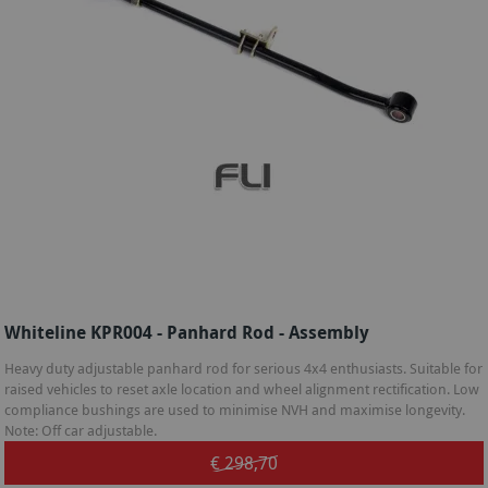
Whiteline KPR004 - Panhard Rod - Assembly
Heavy duty adjustable panhard rod for serious 4x4 enthusiasts. Suitable for
raised vehicles to reset axle location and wheel alignment rectification. Low
compliance bushings are used to minimise NVH and maximise longevity.
Note: Off car adjustable.
€ 298,70