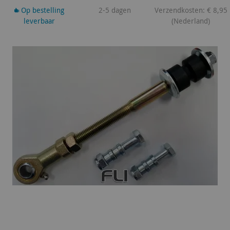
Op bestelling
2-5 dagen
Verzendkosten: € 8,95
leverbaar
(Nederland)