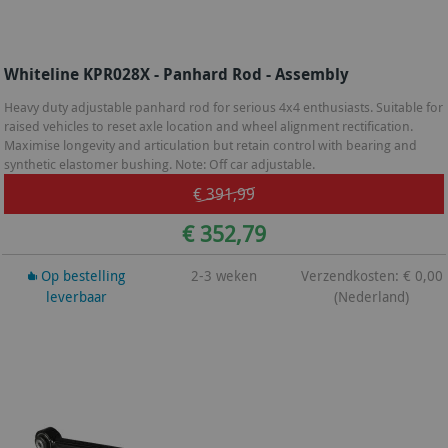
Whiteline KPR028X - Panhard Rod - Assembly
Heavy duty adjustable panhard rod for serious 4x4 enthusiasts. Suitable for
raised vehicles to reset axle location and wheel alignment rectification.
Maximise longevity and articulation but retain control with bearing and
synthetic elastomer bushing. Note: Off car adjustable.
€ 391,99
€ 352,79
Op bestelling
2-3 weken
Verzendkosten: € 0,00
leverbaar
(Nederland)