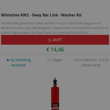
Whiteline KW2 - Sway Bar Link - Washer Kit
Has the thin galvanised metal washers on your OEM links flogged out?
Whiteline have a specially designed, shaped and case hardened washers to
suit the rigours wear and tear loads on sway bar link washers.
€ 16,07
€ 14,46
Op bestelling
2-5 dagen
Verzendkosten: € 8,95
leverbaar
(Nederland)