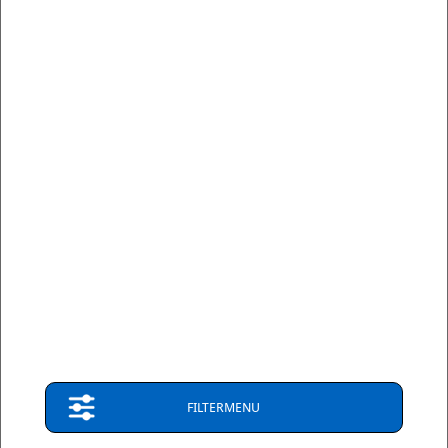
Spacer Washer For Radius Arm 435039
Spacer Washer for Radius Arm
€ 111,49
Op bestelling
2-5 dagen
Verzendkosten: € 8,95
leverbaar
(Nederland)
FILTERMENU