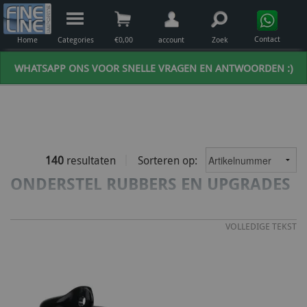
Contact
Home
Categories
€
0,00
account
Zoek
WHATSAPP ONS VOOR SNELLE VRAGEN EN ANTWOORDEN :)
140
resultaten
Sorteren op:
ONDERSTEL RUBBERS EN UPGRADES
VOLLEDIGE TEKST