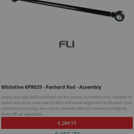
Whiteline KPR029 - Panhard Rod - Assembly
Heavy duty adjustable panhard rod for serious 4x4 enthusiasts. Suitable for
raised vehicles to reset axle location and wheel alignment rectification. Low
compliance bushings are used to minimise NVH and maximise longevity.
Note: Off car adjustable.
€ 284,14