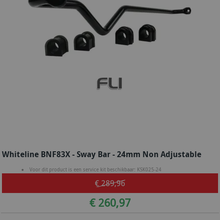
Whiteline BNF83X - Sway Bar - 24mm Non Adjustable
Voor dit product is een service kit beschikbaar: KSK025-24
€ 289,96
€ 260,97