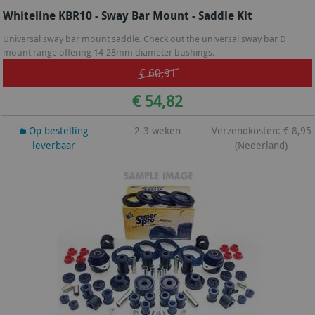
Whiteline KBR10 - Sway Bar Mount - Saddle Kit
Universal sway bar mount saddle. Check out the universal sway bar D
mount range offering 14-28mm diameter bushings.
€ 60,91
€ 54,82
Op bestelling
2-3 weken
Verzendkosten: € 8,95
leverbaar
(Nederland)