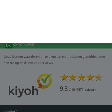
GRATIS VERZENDING BOVEN € 250,- (NL-BE-LU)
BEL: +31 36 844 77 00
CONTACT SUPPORT
Onze klanten waarderen onze diensten en producten gemiddeld met
een
9.3
op basis van 2671 reviews.
9.3
/ 10
(
2671
reviews)
CONTACT