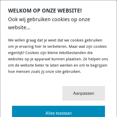
WELKOM OP ONZE WEBSITE!
Contact
Home
Categories
€
0,00
account
Zoek
Ook wij gebruiken cookies op onze
WHATSAPP ONS VOOR SNELLE VRAGEN EN ANTWOORDEN :)
website...
We willen graag dat je weet dat we cookies gebruiken
om je ervaring hier te verbeteren. Maar wat zijn cookies
eigenlijk? Cookies zijn kleine tekstbestanden die
websites op je apparaat kunnen plaatsen. Ze helpen ons
0
resultaten
Sorteren op:
om de website beter te laten werken en om te begrijpen
TOYOTA
hoe mensen zoals jij onze site gebruiken.
VOLLEDIGE TEKST
Aanpassen
Alles toestaan