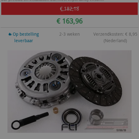
€ 182,18
€ 163,96
Op bestelling
2-3 weken
Verzendkosten: € 8,95
leverbaar
(Nederland)