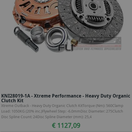
KNI28019-1A - Xtreme Performance - Heavy Duty Organic
Clutch Kit
Xtreme Outback - Heavy Duty Organic Clutch KitTorque (Nm): 560Clamp
Load: 1050KG (20% inc.)Flywheel Step: -6.0mmDisc Diameter: 275Clutch
Disc Spline Count: 24Disc Spline Diameter (mm): 25,4
€ 1127,09