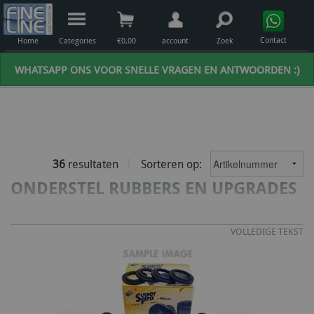
Contact
Home
Categories
€
0,00
account
Zoek
WHATSAPP ONS VOOR SNELLE VRAGEN EN ANTWOORDEN :)
36
resultaten
Sorteren op:
ONDERSTEL RUBBERS EN UPGRADES
VOLLEDIGE TEKST