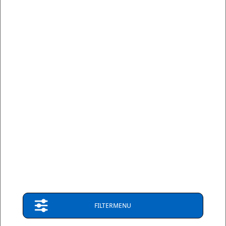
Op bestelling
2-5 dagen
Verzendkosten: € 8,95
leverbaar
(Nederland)
FILTERMENU