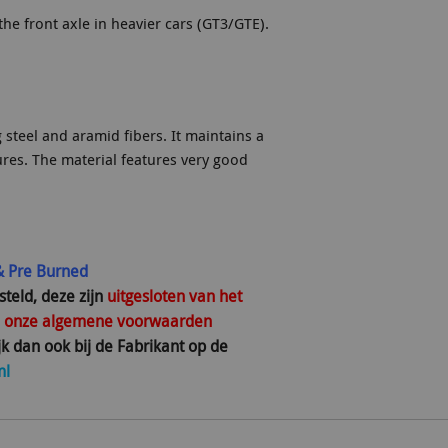
he front axle in heavier cars (GT3/GTE).
 steel and aramid fibers. It maintains a
ures. The material features very good
& Pre Burned
steld,
deze zijn
uitgesloten van het
u
onze algemene voorwaarden
jk dan ook bij de Fabrikant op de
ml