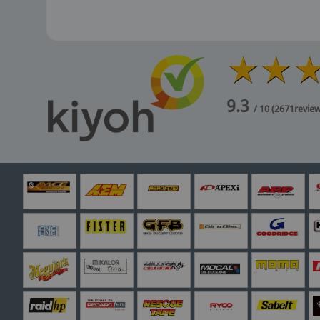
9.3
/ 10
(
2671
revie