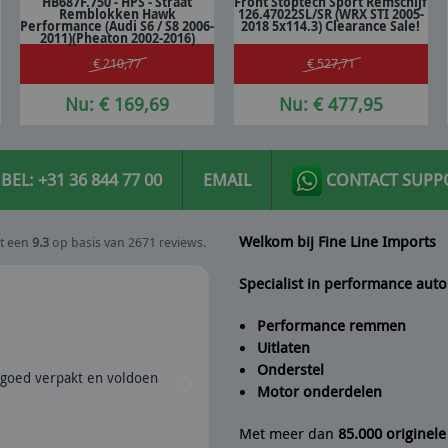
HB687F.750 - HPS - Straat
Front Stoptech Sport Remschijf
Remblokken Hawk
126.47022SL/SR (WRX STI 2005-
In winkelwagen
In winkelwagen
Performance (Audi S6 / S8 2006-
2018 5x114.3) Clearance Sale!
2011)(Pheaton 2002-2016)
€ 210,77
€ 527,71
Nu: € 169,69
Nu: € 477,95
BEL: +31 36 844 77 00
EMAIL
CONTACT SUPP
Welkom bij Fine Line Imports
t een
9.3
op basis van 2671 reviews.
Specialist in performance auto
Performance remmen
Uitlaten
Peter
geeft Fine Line Imports
Onderstel
goed verpakt en voldoen
28/07/2026 | Snel verzonden e
Motor onderdelen
aanrader dus.
Met meer dan
85.000 originel