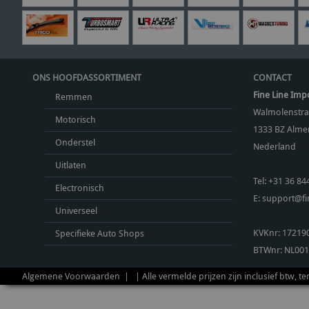
ONS HOOFDASSORTIMENT
CONTACT
Fine Line Imp
Remmen
Walmolenstra
Motorisch
1333 BZ
Almer
Onderstel
Nederland
Uitlaten
Tel:
+31 36 84
Electronisch
E:
support@fin
Universeel
KVKnr: 17219
Specifieke Auto Shops
BTWnr:
NL001
Algemene Voorwaarden
| | Alle vermelde prijzen zijn inclusief btw, t