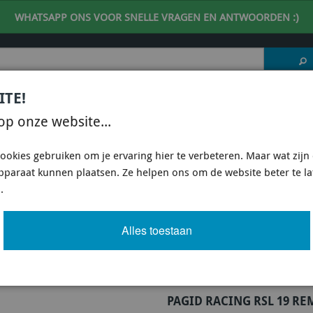
WHATSAPP ONS VOOR SNELLE VRAGEN EN ANTWOORDEN :)
ITE!
 DESKUNDIG ADVIES
| support@fineline-imports.nl
op onze website...
ISCH
UNIVERSEEL
SPECIFIEKE AUTO SHOPS
ookies gebruiken om je ervaring hier te verbeteren. Maar wat zijn c
apparaat kunnen plaatsen. Ze helpen ons om de website beter te l
GID - PFC)
/
PAGID RACING
/
PAGID RACING RSL 19 REMBLOKKEN (E-2707-19010) M
.
(E-2707-19010) MOQ 15 PCS
Alles toestaan
Artikel
515 van 1420
PAGID RACING RSL 19 R