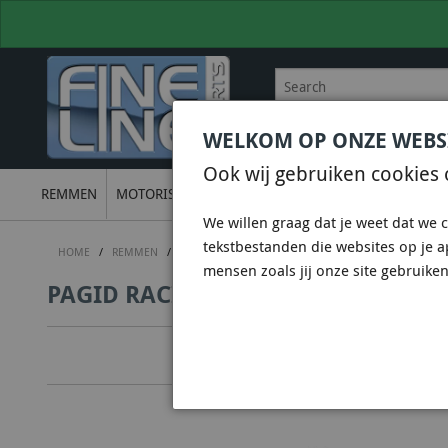
WELKOM OP ONZE WEBS
BEL
+31 36 844 77 00
VOOR
Ook wij gebruiken cookies 
REMMEN
MOTORISCH
ONDERSTEL
UITLATEN
ELECTRON
We willen graag dat je weet dat we c
tekstbestanden die websites op je 
HOME
/
REMMEN
/
REMBLOKKEN (FERODO - HAWK - EBC - CL BRAKES - PA
mensen zoals jij onze site gebruiken
PAGID RACING RSL 19 REMBLOKKEN 