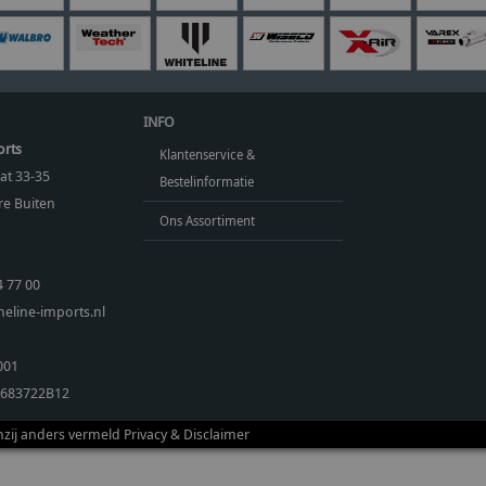
INFO
orts
Klantenservice &
at 33-35
Bestelinformatie
e Buiten
Ons Assortiment
4 77 00
eline-imports.nl
001
683722B12
enzij anders vermeld
Privacy & Disclaimer