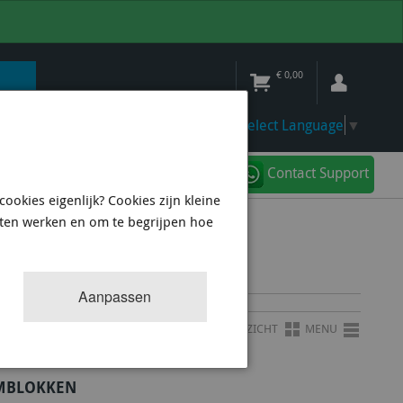
€
0,00
Select Language
▼
Contact Support
ookies eigenlijk? Cookies zijn kleine
aten werken en om te begrijpen hoe
OQ 15 PCS
Aanpassen
OVERZICHT
MENU
EMBLOKKEN