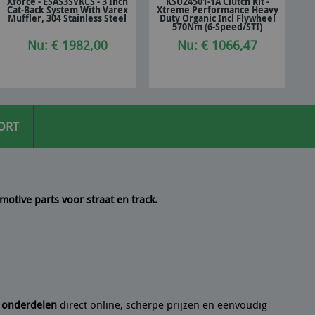
Xforce - ESAS3SVKCS - 3 Inch
KSU24501-1A Clutch Kit -
Cat-Back System With Varex
Xtreme Performance Heavy
In winkelwagen
In winkelwagen
Muffler, 304 Stainless Steel
Duty Organic Incl Flywheel
570Nm (6-Speed/STI)
Nu: € 1982,00
Nu: € 1066,47
ORT
motive parts voor straat en track.
 een
10/10
Seyedmo
n artikel helemaal volgens de beschrijving. Een
21/07/2
e onderdelen
direct online, scherpe prijzen en eenvoudig