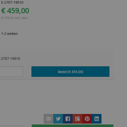
E-2707-19010
€ 459,00
(€ 379,34 excl. btw )
1-2 weken
E-2707-19010
Bestel (€
459,00
)