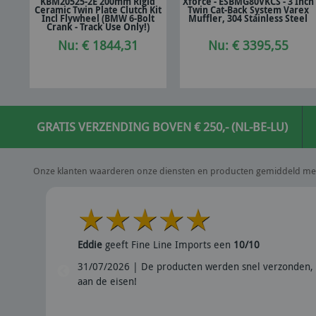
KBM20525-2E 200mm Rigid
Xforce - ESBMG80VKCS - 3 Inch
Ceramic Twin Plate Clutch Kit
Twin Cat-Back System Varex
In winkelwagen
In winkelwagen
Incl Flywheel (BMW 6-Bolt
Muffler, 304 Stainless Steel
Crank - Track Use Only!)
Nu: € 1844,31
Nu: € 3395,55
GRATIS VERZENDING BOVEN € 250,- (NL-BE-LU)
Onze klanten waarderen onze diensten en producten gemiddeld me
Eddie
geeft Fine Line Imports een
10/10
31/07/2026 | De producten werden snel verzonden, 
aan de eisen!