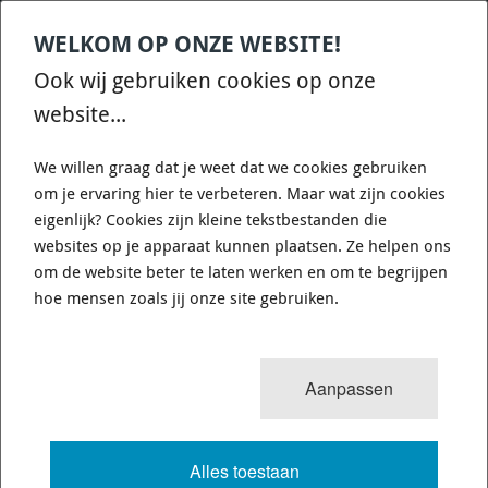
WELKOM OP ONZE WEBSITE!
Contact
Home
Categories
€
0,00
account
Zoek
Ook wij gebruiken cookies op onze
WHATSAPP ONS VOOR SNELLE VRAGEN EN ANTWOORDEN :)
website...
We willen graag dat je weet dat we cookies gebruiken
om je ervaring hier te verbeteren. Maar wat zijn cookies
eigenlijk? Cookies zijn kleine tekstbestanden die
websites op je apparaat kunnen plaatsen. Ze helpen ons
0
resultaten
Sorteren op:
om de website beter te laten werken en om te begrijpen
REMBLOKKEN (FERODO - HAWK -
hoe mensen zoals jij onze site gebruiken.
EBC - CL BRAKES - PAGID - PFC)
Aanpassen
Bij ieder merk kunt u op merk, model en uitvoering
selecteren. (ieder merk heeft een eigen Keuzehulp)
Alles toestaan
Let wel op want op sommige modellen worden