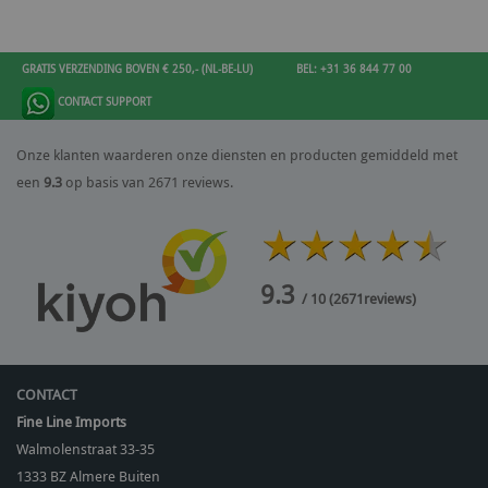
GRATIS VERZENDING BOVEN € 250,- (NL-BE-LU)
BEL: +31 36 844 77 00
CONTACT SUPPORT
Onze klanten waarderen onze diensten en producten gemiddeld met
een
9.3
op basis van 2671 reviews.
9.3
/ 10
(
2671
reviews)
CONTACT
Fine Line Imports
Walmolenstraat 33-35
1333 BZ
Almere Buiten