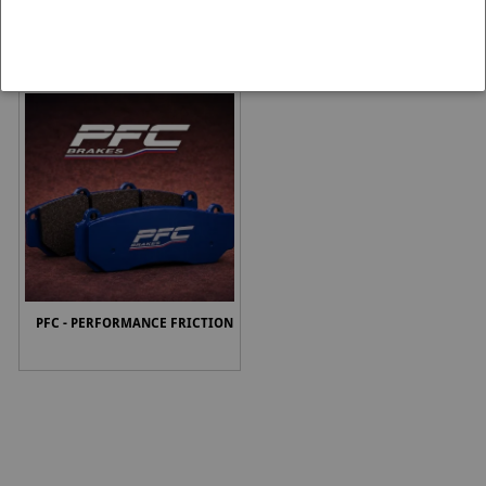
PAGID RACING
CL BRAKES REMBLOKKEN
PFC - PERFORMANCE FRICTION