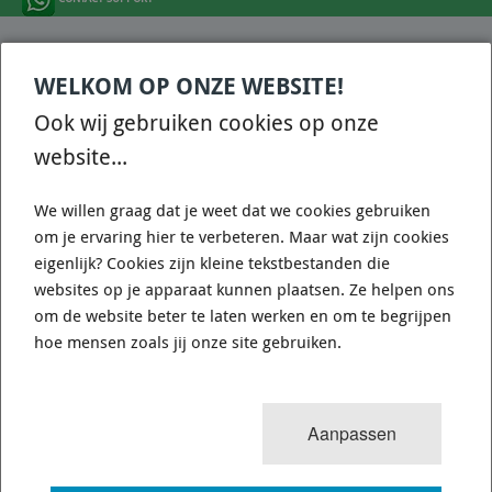
Onze klanten waarderen onze diensten en producten gemiddeld met
een
9.3
op basis van 2671 reviews.
WELKOM OP ONZE WEBSITE!
Ook wij gebruiken cookies op onze
website...
9.3
/ 10
(
2671
reviews)
We willen graag dat je weet dat we cookies gebruiken
om je ervaring hier te verbeteren. Maar wat zijn cookies
eigenlijk? Cookies zijn kleine tekstbestanden die
websites op je apparaat kunnen plaatsen. Ze helpen ons
CONTACT
om de website beter te laten werken en om te begrijpen
Fine Line Imports
hoe mensen zoals jij onze site gebruiken.
Walmolenstraat 33-35
1333 BZ
Almere Buiten
Nederland
Aanpassen
Tel:
+31 36 844 77 00
E:
support@fineline-imports.nl