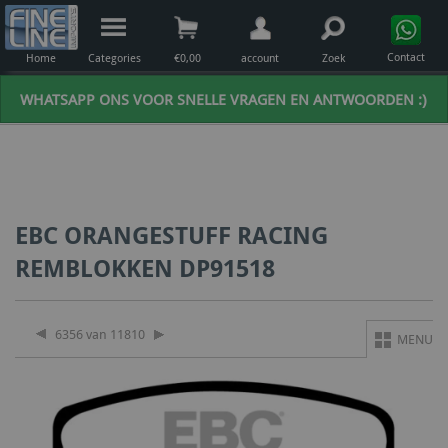
Contact
Home
Categories
€
0,00
account
Zoek
WHATSAPP ONS VOOR SNELLE VRAGEN EN ANTWOORDEN :)
EBC ORANGESTUFF RACING
REMBLOKKEN DP91518
6356 van 11810
MENU