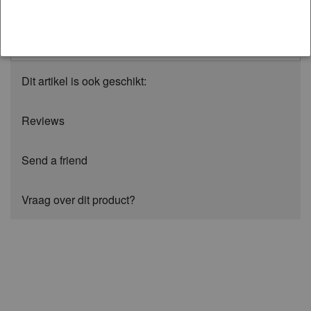
being triggered such as RPM shift light, Overboost or
Water/Methanol Injection activation.
Dit artikel is ook geschikt:
Reviews
Send a friend
Vraag over dit product?