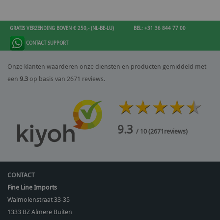
GRATIS VERZENDING BOVEN € 250,- (NL-BE-LU)
BEL: +31 36 844 77 00
CONTACT SUPPORT
Onze klanten waarderen onze diensten en producten gemiddeld met
een
9.3
op basis van 2671 reviews.
9.3
/ 10
(
2671
reviews)
CONTACT
Fine Line Imports
Walmolenstraat 33-35
1333 BZ
Almere Buiten