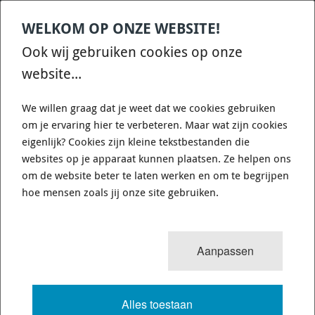
WELKOM OP ONZE WEBSITE!
Contact
Home
Categories
€
0,00
account
Zoek
Ook wij gebruiken cookies op onze
WHATSAPP ONS VOOR SNELLE VRAGEN EN ANTWOORDEN :)
website...
We willen graag dat je weet dat we cookies gebruiken
om je ervaring hier te verbeteren. Maar wat zijn cookies
eigenlijk? Cookies zijn kleine tekstbestanden die
websites op je apparaat kunnen plaatsen. Ze helpen ons
TURBOSMART EB2 LED GREEN TS-
om de website beter te laten werken en om te begrijpen
0301-2009
hoe mensen zoals jij onze site gebruiken.
17 van 26
MENU
Aanpassen
Alles toestaan