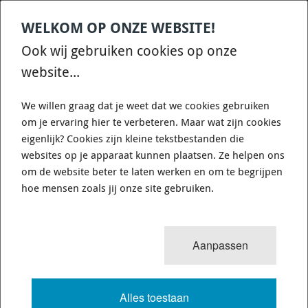
WELKOM OP ONZE WEBSITE!
Contact
Home
Categories
€
0,00
account
Zoek
Ook wij gebruiken cookies op onze
WHATSAPP ONS VOOR SNELLE VRAGEN EN ANTWOORDEN :)
website...
We willen graag dat je weet dat we cookies gebruiken
om je ervaring hier te verbeteren. Maar wat zijn cookies
eigenlijk? Cookies zijn kleine tekstbestanden die
websites op je apparaat kunnen plaatsen. Ze helpen ons
HKS
0
resultaten
Sorteren op:
om de website beter te laten werken en om te begrijpen
BLOW-OFF VALVE SSQV
hoe mensen zoals jij onze site gebruiken.
The HKS Super Sequential Blowoff Valve (SSQV) is a dual
Aanpassen
stage pull type relief valve. Unlike other blow off valves that
are push type, the SSQV will not leak under high boost
conditions nor under vacuum at idle. Being of a pull type
valve structure, the SSQV can not physically leak under any
Alles toestaan