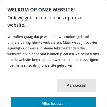
WELKOM OP ONZE WEBSITE!
Contact
Home
Categories
€
0,00
account
Zoek
Ook wij gebruiken cookies op onze
WHATSAPP ONS VOOR SNELLE VRAGEN EN ANTWOORDEN :)
website...
We willen graag dat je weet dat we cookies gebruiken
om je ervaring hier te verbeteren. Maar wat zijn cookies
eigenlijk? Cookies zijn kleine tekstbestanden die
websites op je apparaat kunnen plaatsen. Ze helpen ons
BEL MIJ TERUG
om de website beter te laten werken en om te begrijpen
hoe mensen zoals jij onze site gebruiken.
Is de telefoon in gesprek en wilt u gratis gebeld worden voor
advies of vragen?
Vul onderstaand formulier in en wij nemen zo snel mogelijk
Aanpassen
contact met u op.
U kunt natuurlijk ook gebruik maken van onze WhatsApp.
(036 844 77 00)
Alles toestaan