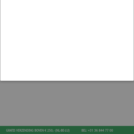
GRATIS VERZENDING BOVEN € 250,- (NL-BE-LU)
BEL: +31 36 844 77 00