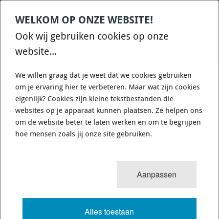
WELKOM OP ONZE WEBSITE!
Contact
Home
Categories
€
0,00
account
Zoek
Ook wij gebruiken cookies op onze
WHATSAPP ONS VOOR SNELLE VRAGEN EN ANTWOORDEN :)
website...
We willen graag dat je weet dat we cookies gebruiken
om je ervaring hier te verbeteren. Maar wat zijn cookies
eigenlijk? Cookies zijn kleine tekstbestanden die
websites op je apparaat kunnen plaatsen. Ze helpen ons
DISC BRAKES AUSTRALIA DBA4838XS
om de website beter te laten werken en om te begrijpen
- 4000 SERIES - XS - DISC DIAMETER
hoe mensen zoals jij onze site gebruiken.
MM: 312
Aanpassen
4663 van 6337
MENU
Alles toestaan