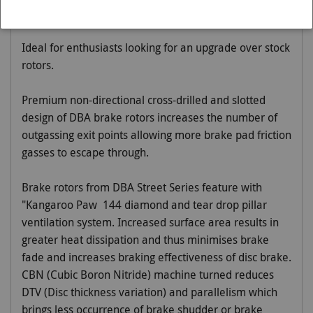
Ideal for enthusiasts looking for an upgrade over stock
rotors.
Premium non-directional cross-drilled and slotted
design of DBA brake rotors increases the number of
outgassing exit points allowing more brake pad friction
gasses to escape through.
Brake rotors from DBA Street Series feature with
"Kangaroo Paw  144 diamond and tear drop pillar
ventilation system. Increased surface area results in
greater heat dissipation and thus minimises brake
fade and increases braking effectiveness of disc brake.
CBN (Cubic Boron Nitride) machine turned reduces
DTV (Disc thickness variation) and parallelism which
brings less occurrence of brake shudder or brake