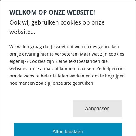
WELKOM OP ONZE WEBSITE!
Contact
Home
Categories
€
0,00
account
Zoek
Ook wij gebruiken cookies op onze
WHATSAPP ONS VOOR SNELLE VRAGEN EN ANTWOORDEN :)
website...
We willen graag dat je weet dat we cookies gebruiken
om je ervaring hier te verbeteren. Maar wat zijn cookies
eigenlijk? Cookies zijn kleine tekstbestanden die
websites op je apparaat kunnen plaatsen. Ze helpen ons
DISC BRAKES AUSTRALIA DBA4838XS
om de website beter te laten werken en om te begrijpen
- 4000 SERIES - XS - DISC DIAMETER
hoe mensen zoals jij onze site gebruiken.
MM: 312
Aanpassen
4663 van 6337
MENU
Alles toestaan