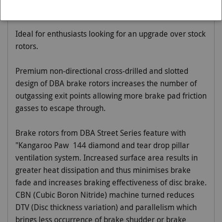
Ideal for enthusiasts looking for an upgrade over stock
rotors.
Premium non-directional cross-drilled and slotted
design of DBA brake rotors increases the number of
outgassing exit points allowing more brake pad friction
gasses to escape through.
Brake rotors from DBA Street Series feature with
"Kangaroo Paw  144 diamond and tear drop pillar
ventilation system. Increased surface area results in
greater heat dissipation and thus minimises brake
fade and increases braking effectiveness of disc brake.
CBN (Cubic Boron Nitride) machine turned reduces
DTV (Disc thickness variation) and parallelism which
brings less occurrence of brake shudder or brake