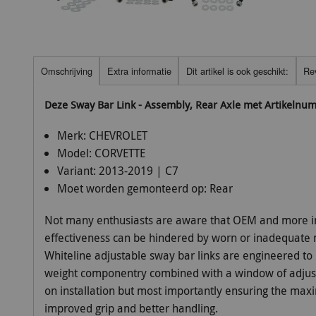
Omschrijving
Extra informatie
Dit artikel is ook geschikt:
Re
Deze Sway Bar Link - Assembly, Rear Axle met Artikelnu
Merk:
CHEVROLET
Model:
CORVETTE
Variant:
2013-2019 | C7
Moet worden gemonteerd op:
Rear
Not many enthusiasts are aware that OEM and more i
effectiveness can be hindered by worn or inadequate m
Whiteline adjustable sway bar links are engineered to b
weight componentry combined with a window of adjusta
on installation but most importantly ensuring the max
improved grip and better handling.