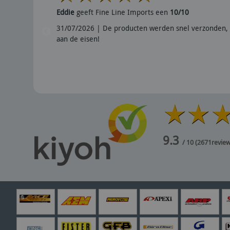
Eddie
geeft Fine Line Imports een
10/10
31/07/2026 | De producten werden snel verzonden, 
aan de eisen!
9.3
/ 10
(
2671
revie