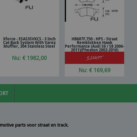
Xforce - ESAS3SVKCS - 3 Inch
HB687F.750 - HPS - Straat
Cat-Back System With Varex
Remblokken Hawk
In winkelwagen
In winkelwagen
Muffler, 304 Stainless Steel
Performance (Audi S6 / S8 2006-
2011)(Pheaton 2002-2016)
Nu: € 1982,00
€ 210,77
Nu: € 169,69
ORT
motive parts voor straat en track.