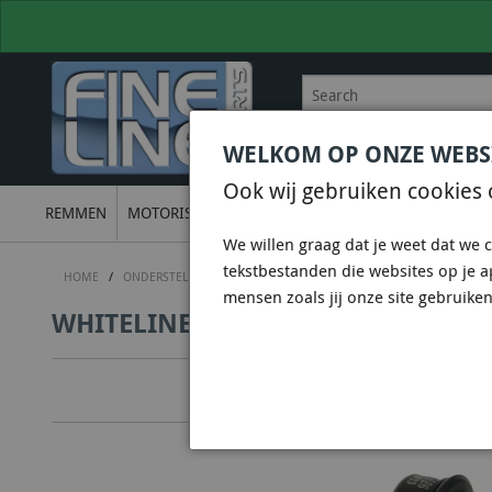
WELKOM OP ONZE WEBS
BEL
+31 36 844 77 00
VOOR
Ook wij gebruiken cookies 
REMMEN
MOTORISCH
ONDERSTEL
UITLATEN
ELECTRON
We willen graag dat je weet dat we c
tekstbestanden die websites op je 
HOME
/
ONDERSTEL
/
WHITELINE SUSPENSION & CHASSIS
/
WHITELIN
mensen zoals jij onze site gebruiken
WHITELINE KLC110 - SWAY BAR LIN