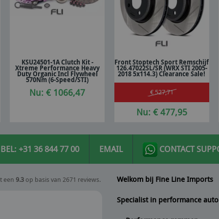
KSU24501-1A Clutch Kit -
Front Stoptech Sport Remschijf
Xtreme Performance Heavy
126.47022SL/SR (WRX STI 2005-
In winkelwagen
In winkelwagen
Duty Organic Incl Flywheel
2018 5x114.3) Clearance Sale!
570Nm (6-Speed/STI)
Nu: € 1066,47
€ 527,71
Nu: € 477,95
BEL: +31 36 844 77 00
EMAIL
CONTACT SUPP
Welkom bij Fine Line Imports
t een
9.3
op basis van 2671 reviews.
Specialist in performance auto