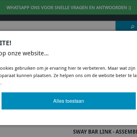
WHATSAPP ONS VOOR SNELLE VRAGEN EN ANTWOORDEN :)
ITE!
 DESKUNDIG ADVIES
| support@fineline-imports.nl
op onze website...
ISCH
UNIVERSEEL
SPECIFIEKE AUTO SHOPS
ookies gebruiken om je ervaring hier te verbeteren. Maar wat zijn c
apparaat kunnen plaatsen. Ze helpen ons om de website beter te l
E KLC110 - SWAY BAR LINK - ASSEMBLY
.
K - ASSEMBLY
Alles toestaan
Artikel
928 van 3503
SWAY BAR LINK - ASSEMB