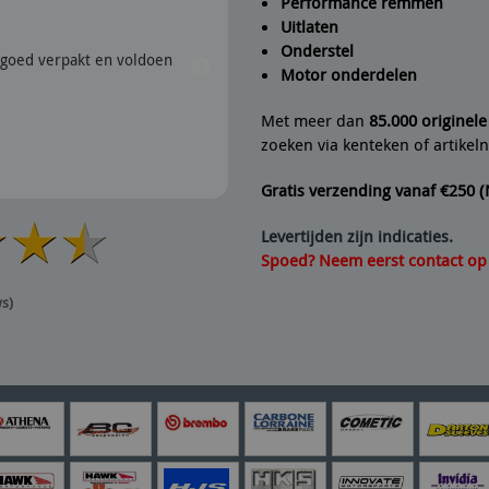
Performance remmen
Uitlaten
Peter
geeft Fine Line Imports
Onderstel
goed verpakt en voldoen
28/07/2026 | Snel verzonden e
Motor onderdelen
aanrader dus.
Met meer dan
85.000 originel
zoeken via kenteken of artike
Gratis verzending vanaf €250 
Levertijden zijn indicaties.
Spoed? Neem eerst contact op v
ws)