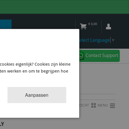
€
0,00
Select Language
▼
Contact Support
ookies eigenlijk? Cookies zijn kleine
aten werken en om te begrijpen hoe
Aanpassen
OVERZICHT
MENU
LY