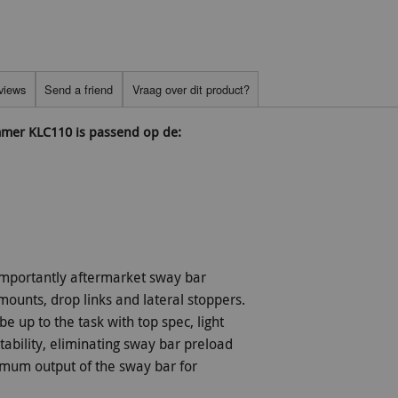
views
Send a friend
Vraag over dit product?
mmer KLC110 is passend op de:
mportantly aftermarket sway bar
ounts, drop links and lateral stoppers.
e up to the task with top spec, light
bility, eliminating sway bar preload
imum output of the sway bar for