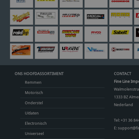
ONS HOOFDASSORTIMENT
CONTACT
Fine Line Imp
Remmen
Walmolenstra
Motorisch
1333 BZ
Almer
Onderstel
Nederland
Uitlaten
Tel:
+31 36 84
Electronisch
E:
support@fin
Universeel