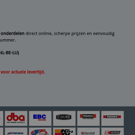
 een
10/10
Seyedmo
n artikel helemaal volgens de beschrijving. Een
21/07/2
e onderdelen
direct online, scherpe prijzen en eenvoudig
lnummer.
(NL-BE-LU)
oor actuele levertijd.