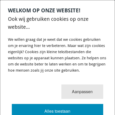
WELKOM OP ONZE WEBSITE!
Contact
Home
Categories
€
0,00
account
Zoek
Ook wij gebruiken cookies op onze
WHATSAPP ONS VOOR SNELLE VRAGEN EN ANTWOORDEN :)
website...
We willen graag dat je weet dat we cookies gebruiken
om je ervaring hier te verbeteren. Maar wat zijn cookies
eigenlijk? Cookies zijn kleine tekstbestanden die
websites op je apparaat kunnen plaatsen. Ze helpen ons
WHITELINE KCA416 - CAMBER
om de website beter te laten werken en om te begrijpen
ADJUSTING BOLT - KIT 16MM
hoe mensen zoals jij onze site gebruiken.
729 van 3503
MENU
Aanpassen
Alles toestaan