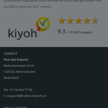
Onze klanten waarderen onze diensten en producten gemiddeld met
een
9.3
op basis van 2671 reviews.
9.3
/ 10
(
2671
reviews)
CONTACT
Fine Line Imports
Walmolenstraat 33-35
1333 BZ
Almere Buiten
Nederland
Tel:
+31 36 844 77 00
E:
support@fineline-imports.nl
KVKnr: 17219001