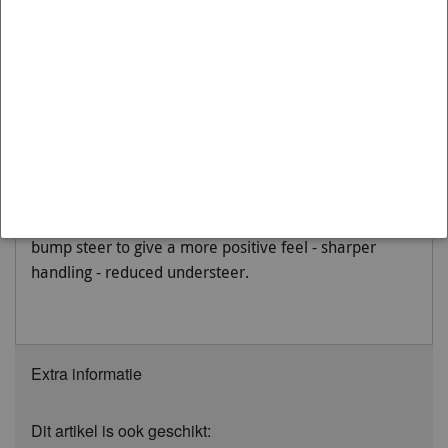
Artikelnummer KCA388 is passend op de:
Merk:
MITSUBISHI
Model:
LANCER
Variant:
1996-2001 | EVO 4, 5, 6
Moet worden gemonteerd op:
Rear
Whiteline bump steer kit is designed to change bump
steer characteristics depending on driving conditions.
For racing it is beneficial to reduce the amount of
bump steer to give a more positive feel - sharper
handling - reduced understeer.
Extra informatie
Dit artikel is ook geschikt: