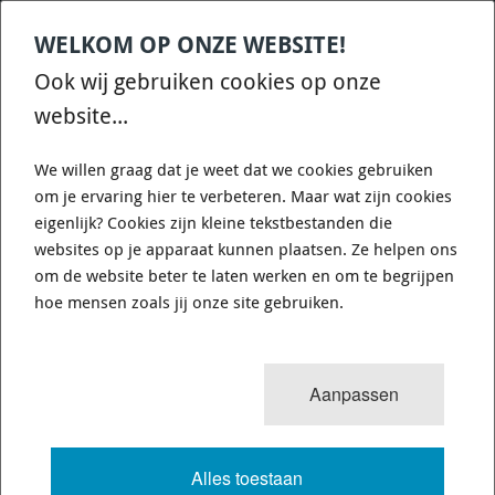
WELKOM OP ONZE WEBSITE!
Contact
Home
Categories
€
0,00
account
Zoek
Ook wij gebruiken cookies op onze
WHATSAPP ONS VOOR SNELLE VRAGEN EN ANTWOORDEN :)
website...
We willen graag dat je weet dat we cookies gebruiken
om je ervaring hier te verbeteren. Maar wat zijn cookies
eigenlijk? Cookies zijn kleine tekstbestanden die
websites op je apparaat kunnen plaatsen. Ze helpen ons
WHITELINE KCA388 - BUMP STEER -
om de website beter te laten werken en om te begrijpen
CORRECTION KIT
hoe mensen zoals jij onze site gebruiken.
703 van 3503
MENU
Aanpassen
Alles toestaan