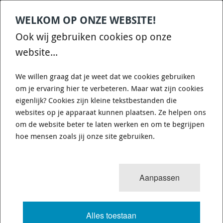
WELKOM OP ONZE WEBSITE!
Contact
Home
Categories
€
0,00
account
Zoek
Ook wij gebruiken cookies op onze
WHATSAPP ONS VOOR SNELLE VRAGEN EN ANTWOORDEN :)
website...
We willen graag dat je weet dat we cookies gebruiken
om je ervaring hier te verbeteren. Maar wat zijn cookies
eigenlijk? Cookies zijn kleine tekstbestanden die
websites op je apparaat kunnen plaatsen. Ze helpen ons
WHITELINE KCA375 - CONTROL ARM
om de website beter te laten werken en om te begrijpen
LOWER - INNER REAR BUSHING KIT-
hoe mensen zoals jij onze site gebruiken.
DOUBLE OFFSET
Aanpassen
689 van 3503
MENU
Alles toestaan