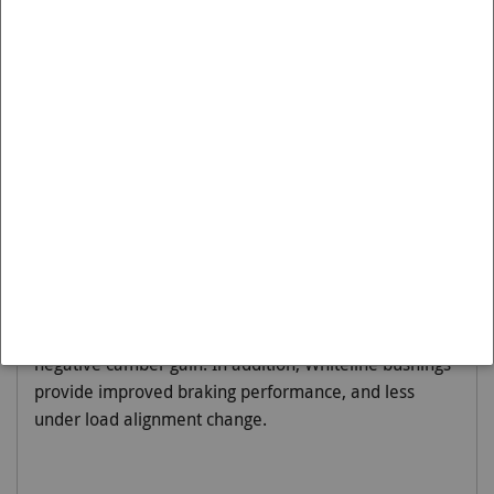
Offset, Front Axle met Artikelnummer KCA375 is passend
op de:
Merk:
SUBARU
Model:
LIBERTY
Variant:
1998-2003 | BE, BH, BT
Moet worden gemonteerd op:
Front
Whiteline caster kits are designed to improve
cornering grip and vehicle straight line stability. This kit
is supplied with dual offset bushings to give greater
steering feel, more steering weight, greater precision
all through increased static caster and dynamic
negative camber gain. In addition, Whiteline bushings
provide improved braking performance, and less
under load alignment change.