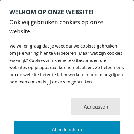
WELKOM OP ONZE WEBSITE!
Contact
Home
Categories
€
0,00
account
Zoek
Ook wij gebruiken cookies op onze
WHATSAPP ONS VOOR SNELLE VRAGEN EN ANTWOORDEN :)
website...
We willen graag dat je weet dat we cookies gebruiken
om je ervaring hier te verbeteren. Maar wat zijn cookies
eigenlijk? Cookies zijn kleine tekstbestanden die
websites op je apparaat kunnen plaatsen. Ze helpen ons
WHITELINE KCA348 - CONTROL ARM
om de website beter te laten werken en om te begrijpen
UPPER - OUTER BUSHING KIT-
hoe mensen zoals jij onze site gebruiken.
DOUBLE OFFSET
Aanpassen
677 van 3503
MENU
Alles toestaan