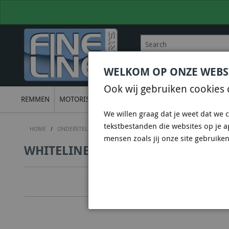
WELKOM OP ONZE WEBS
BEL
+31 36 844 77 00
VOOR
Ook wij gebruiken cookies 
REMMEN
MOTORISCH
ONDERSTEL
UITLATEN
ELECTRON
We willen graag dat je weet dat we c
tekstbestanden die websites op je 
HOME
/
ONDERSTEL
/
WHITELINE SUSPENSION & CHASSIS
/
WHITELIN
mensen zoals jij onze site gebruiken
WHITELINE KCA347 - CONTROL ARM