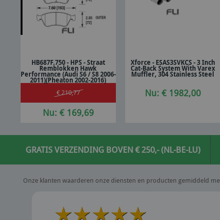
HB687F.750 - HPS - Straat
Xforce - ESAS3SVKCS - 3 Inch
Remblokken Hawk
Cat-Back System With Varex
In winkelwagen
In winkelwagen
Performance (Audi S6 / S8 2006-
Muffler, 304 Stainless Steel
2011)(Pheaton 2002-2016)
Nu: € 1982,00
€ 210,77
Nu: € 169,69
GRATIS VERZENDING BOVEN € 250,- (NL-BE-LU)
Onze klanten waarderen onze diensten en producten gemiddeld me