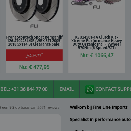
Front Stoptech Sport Remschijf
KSU24501-1A Clutch Kit -
126.47022SL/SR (WRX STI 2005-
Xtreme Performance Heavy
In winkelwagen
In winkelwagen
2018 5x114.3) Clearance Sale!
Duty Organic Incl Flywheel
570Nm (6-Speed/STI)
Nu: € 1066,47
€ 527,71
Nu: € 477,95
BEL: +31 36 844 77 00
EMAIL
CONTACT SUPP
Welkom bij Fine Line Imports
t een
9.3
op basis van 2671 reviews.
Specialist in performance auto