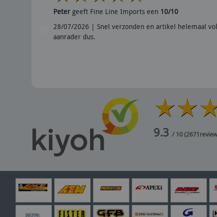
Peter
geeft Fine Line Imports een
10/10
en
28/07/2026 | Snel verzonden en artikel helemaal vol
aanrader dus.
9.3
/ 10
(
2671
revie