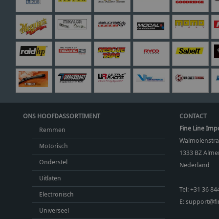
ONS HOOFDASSORTIMENT
CONTACT
Fine Line Imp
Remmen
Walmolenstra
Motorisch
1333 BZ
Almer
Onderstel
Nederland
Uitlaten
Tel:
+31 36 84
Electronisch
E:
support@fin
Universeel