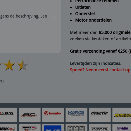
Performance remmen
Uitlaten
Seyedmojtaba Alavi
geeft Fine
Onderstel
gens de beschrijving. Een
21/07/2026 | Voor alles open,
Motor onderdelen
Met meer dan
85.000 originel
zoeken via kenteken of artike
Gratis verzending vanaf €250 
Levertijden zijn indicaties.
Spoed? Neem eerst contact op v
ws)