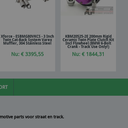
Xforce - ESBMG80VKCS - 3 Inch
KBM20525-2E 200mm Rigid
Twin Cat-Back System Varex
Ceramic Twin Plate Clutch Kit
In winkelwagen
In winkelwagen
Muffler, 304 Stainless Steel
Incl Flywheel (BMW 6-Bolt
Crank - Track Use Only!)
Nu: € 3395,55
Nu: € 1844,31
ORT
motive parts voor straat en track.