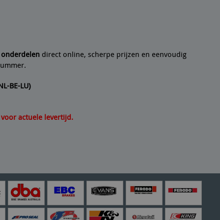
 Line Imports een
10/10
Marcel
g
 al jaren ben ik een teouwe klant
17/07/2
ontvang
e onderdelen
direct online, scherpe prijzen en eenvoudig
lnummer.
(NL-BE-LU)
oor actuele levertijd.