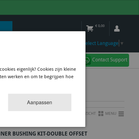
€
0,00
Select Language
▼
Contact Support
ookies eigenlijk? Cookies zijn kleine
aten werken en om te begrijpen hoe
OFFSET
Aanpassen
OVERZICHT
MENU
NNER BUSHING KIT-DOUBLE OFFSET