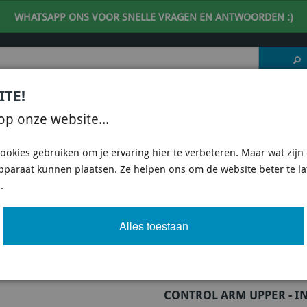
WHATSAPP ONS VOOR SNELLE VRAGEN EN ANTWOORDEN :)
ITE!
 DESKUNDIG ADVIES
| support@fineline-imports.nl
op onze website...
ISCH
UNIVERSEEL
SPECIFIEKE AUTO SHOPS
ookies gebruiken om je ervaring hier te verbeteren. Maar wat zijn c
apparaat kunnen plaatsen. Ze helpen ons om de website beter te l
E KCA347 - CONTROL ARM UPPER - INNER BUSHING KIT-DOUBLE OFFSET
.
 UPPER - INNER BUSHING KIT-DOUBLE 
Alles toestaan
Artikel
675 van 3503
CONTROL ARM UPPER - I