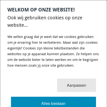
WELKOM OP ONZE WEBSITE!
Contact
Home
Categories
€
0,00
account
Zoek
Ook wij gebruiken cookies op onze
WHATSAPP ONS VOOR SNELLE VRAGEN EN ANTWOORDEN :)
website...
We willen graag dat je weet dat we cookies gebruiken
om je ervaring hier te verbeteren. Maar wat zijn cookies
eigenlijk? Cookies zijn kleine tekstbestanden die
websites op je apparaat kunnen plaatsen. Ze helpen ons
WHITELINE KCA316 - CONTROL ARM
om de website beter te laten werken en om te begrijpen
LOWER - INNER REAR BUSHING KIT-
hoe mensen zoals jij onze site gebruiken.
DOUBLE OFFSET
Aanpassen
653 van 3503
MENU
Alles toestaan