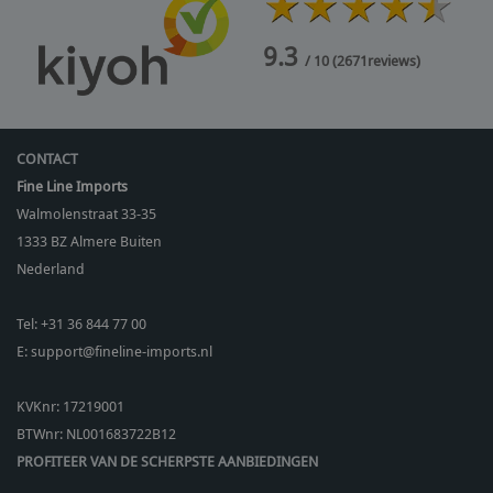
9.3
/ 10
(
2671
reviews)
CONTACT
Fine Line Imports
Walmolenstraat 33-35
1333 BZ
Almere Buiten
Nederland
Tel:
+31 36 844 77 00
E:
support@fineline-imports.nl
KVKnr: 17219001
BTWnr:
NL001683722B12
PROFITEER VAN DE SCHERPSTE AANBIEDINGEN