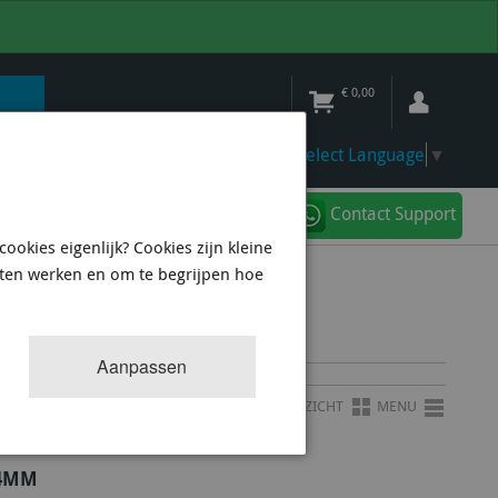
€
0,00
Select Language
▼
Contact Support
ookies eigenlijk? Cookies zijn kleine
aten werken en om te begrijpen hoe
Aanpassen
OVERZICHT
MENU
24MM