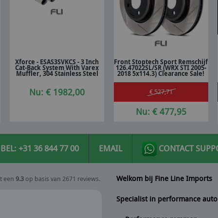
Xforce - ESAS3SVKCS - 3 Inch
Front Stoptech Sport Remschijf
Cat-Back System With Varex
126.47022SL/SR (WRX STI 2005-
In winkelwagen
In winkelwagen
Muffler, 304 Stainless Steel
2018 5x114.3) Clearance Sale!
Nu: € 1982,00
€ 527,71
Nu: € 477,95
BEL: +31 36 844 77 00
EMAIL
CONTACT SUPP
Welkom bij Fine Line Imports
t een
9.3
op basis van 2671 reviews.
Specialist in performance auto