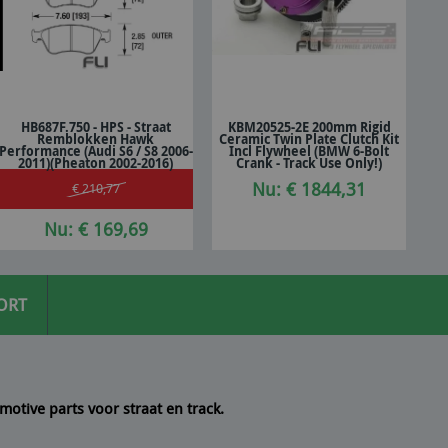
HB687F.750 - HPS - Straat
KBM20525-2E 200mm Rigid
Remblokken Hawk
Ceramic Twin Plate Clutch Kit
In winkelwagen
In winkelwagen
Performance (Audi S6 / S8 2006-
Incl Flywheel (BMW 6-Bolt
2011)(Pheaton 2002-2016)
Crank - Track Use Only!)
Nu: € 1844,31
€ 210,77
Nu: € 169,69
ORT
motive parts voor straat en track.