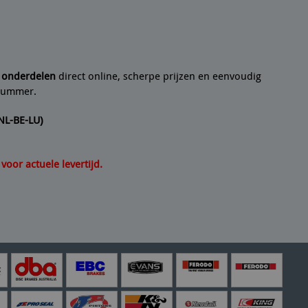
 een
10/10
Seyedmo
n artikel helemaal volgens de beschrijving. Een
21/07/2
e onderdelen
direct online, scherpe prijzen en eenvoudig
lnummer.
(NL-BE-LU)
oor actuele levertijd.