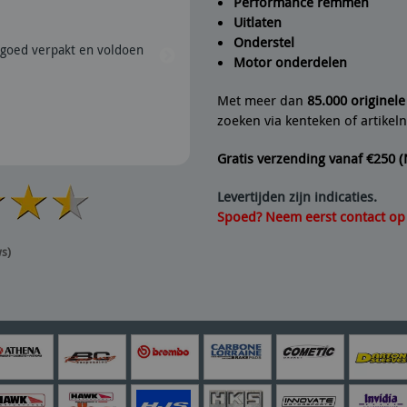
Performance remmen
Uitlaten
Peter
geeft Fine Line Imports
Onderstel
goed verpakt en voldoen
28/07/2026 | Snel verzonden e
Motor onderdelen
aanrader dus.
Met meer dan
85.000 originel
zoeken via kenteken of artike
Gratis verzending vanaf €250 
Levertijden zijn indicaties.
Spoed? Neem eerst contact op v
ws)