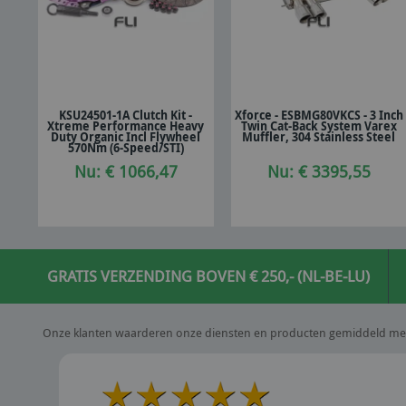
KSU24501-1A Clutch Kit -
Xforce - ESBMG80VKCS - 3 Inch
Xtreme Performance Heavy
Twin Cat-Back System Varex
In winkelwagen
In winkelwagen
Duty Organic Incl Flywheel
Muffler, 304 Stainless Steel
570Nm (6-Speed/STI)
Nu: € 1066,47
Nu: € 3395,55
GRATIS VERZENDING BOVEN € 250,- (NL-BE-LU)
Onze klanten waarderen onze diensten en producten gemiddeld me