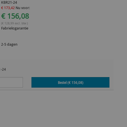
KBR21-24
€ 173,42
Nu voor:
€ 156,08
(€ 128,99 excl. btw )
Fabrieksgarantie
2-5 dagen
1-24
Bestel (€
156,08
)