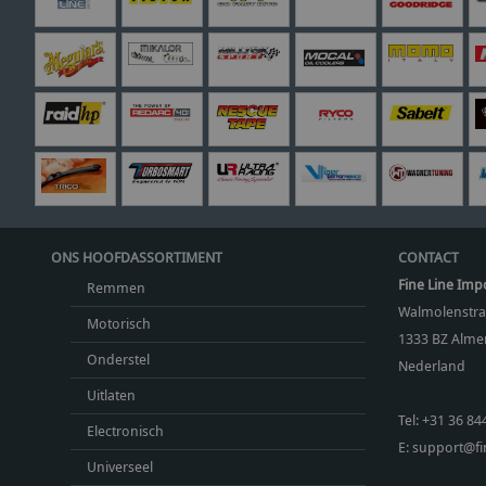
ONS HOOFDASSORTIMENT
CONTACT
Fine Line Imp
Remmen
Walmolenstra
Motorisch
1333 BZ
Almer
Onderstel
Nederland
Uitlaten
Tel:
+31 36 84
Electronisch
E:
support@fin
Universeel