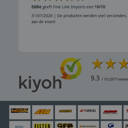
Eddie
geeft Fine Line Imports een
10/10
31/07/2026 | De producten werden snel verzonden, 
aan de eisen!
9.3
/ 10
(
2671
revie