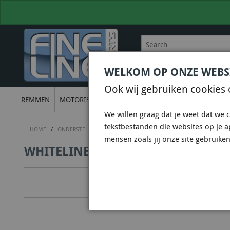
WELKOM OP ONZE WEBS
BEL
+31 36 844 77 00
VOOR
Ook wij gebruiken cookies 
REMMEN
MOTORISCH
ONDERSTEL
UITLATEN
ELECTRON
We willen graag dat je weet dat we c
tekstbestanden die websites op je 
HOME
/
ONDERSTEL
/
WHITELINE SUSPENSION & CHASSIS
/
WHITELIN
mensen zoals jij onze site gebruiken
WHITELINE KBR21-24 - SWAY BAR 