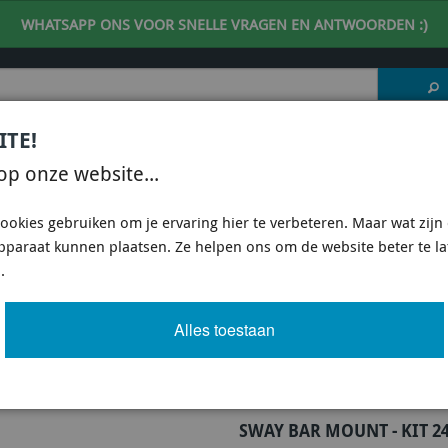
WHATSAPP ONS VOOR SNELLE VRAGEN EN ANTWOORDEN :)
ITE!
 DESKUNDIG ADVIES
| support@fineline-imports.nl
op onze website...
ISCH
UNIVERSEEL
SPECIFIEKE AUTO SHOPS
ookies gebruiken om je ervaring hier te verbeteren. Maar wat zijn c
apparaat kunnen plaatsen. Ze helpen ons om de website beter te l
E KBR21-24 - SWAY BAR MOUNT - KIT 24MM
.
MOUNT - KIT 24MM
Alles toestaan
Artikel
630 van 3503
SWAY BAR MOUNT - KIT 