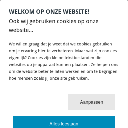
WELKOM OP ONZE WEBSITE!
Contact
Home
Categories
€
0,00
account
Zoek
Ook wij gebruiken cookies op onze
WHATSAPP ONS VOOR SNELLE VRAGEN EN ANTWOORDEN :)
website...
We willen graag dat je weet dat we cookies gebruiken
om je ervaring hier te verbeteren. Maar wat zijn cookies
eigenlijk? Cookies zijn kleine tekstbestanden die
websites op je apparaat kunnen plaatsen. Ze helpen ons
WHITELINE BWF19XZ - SWAY BAR -
om de website beter te laten werken en om te begrijpen
24MM 3 POINT ADJUSTABLE
hoe mensen zoals jij onze site gebruiken.
556 van 3503
MENU
Aanpassen
Alles toestaan