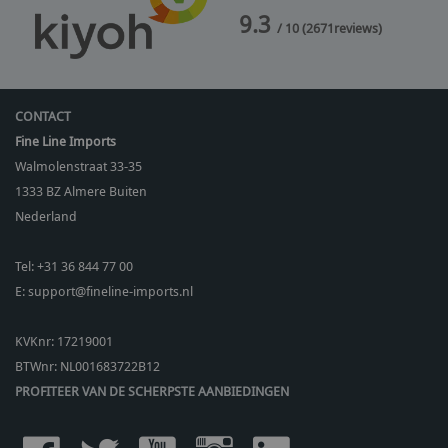
9.3
/ 10
(
2671
reviews)
CONTACT
Fine Line Imports
Walmolenstraat 33-35
1333 BZ
Almere Buiten
Nederland
Tel:
+31 36 844 77 00
E:
support@fineline-imports.nl
KVKnr: 17219001
BTWnr:
NL001683722B12
PROFITEER VAN DE SCHERPSTE AANBIEDINGEN