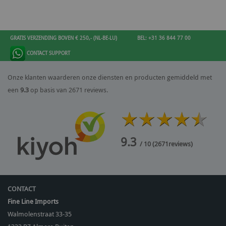
GRATIS VERZENDING BOVEN € 250,- (NL-BE-LU)
BEL: +31 36 844 77 00
CONTACT SUPPORT
Onze klanten waarderen onze diensten en producten gemiddeld met
een
9.3
op basis van 2671 reviews.
9.3
/ 10
(
2671
reviews)
CONTACT
Fine Line Imports
Walmolenstraat 33-35