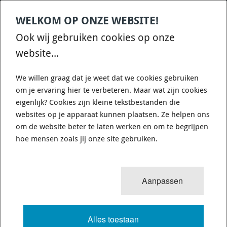
WELKOM OP ONZE WEBSITE!
Contact
Home
Categories
€
0,00
account
Zoek
Ook wij gebruiken cookies op onze
WHATSAPP ONS VOOR SNELLE VRAGEN EN ANTWOORDEN :)
website...
We willen graag dat je weet dat we cookies gebruiken
om je ervaring hier te verbeteren. Maar wat zijn cookies
eigenlijk? Cookies zijn kleine tekstbestanden die
websites op je apparaat kunnen plaatsen. Ze helpen ons
WHITELINE BNR30Z - SWAY BAR -
om de website beter te laten werken en om te begrijpen
20MM 3 POINT ADJUSTABLE
hoe mensen zoals jij onze site gebruiken.
340 van 3503
MENU
Aanpassen
Alles toestaan