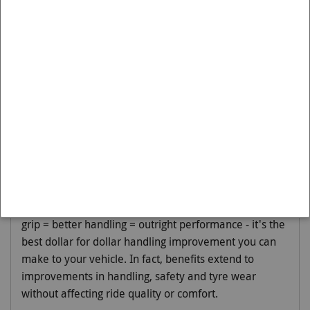
Artikelnummer BNR30Z is passend op de:
Merk:
NISSAN
Model:
STAGEA
Variant:
2001-2007 | M35 RWD
Moet worden gemonteerd op:
Rear
Engineered to 'Activate More Grip', sway bars are
principally designed to reduce body roll or sway. By
reducing body roll, lateral loads are spread more
evenly across the tyres thereby increasing cornering
grip and improving outright performance. This
Whiteline 20mm 3 point adjustable sway bar = more
grip = better handling = outright performance - it's the
best dollar for dollar handling improvement you can
make to your vehicle. In fact, benefits extend to
improvements in handling, safety and tyre wear
without affecting ride quality or comfort.