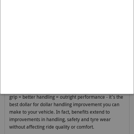
met Artikelnummer BNF33Z is passend op de:
Merk:
INFINITI
Model:
G35
Variant:
2002-2007 | G35
Moet worden gemonteerd op:
Front
Engineered to 'Activate More Grip', sway bars are
principally designed to reduce body roll or sway. By
reducing body roll, lateral loads are spread more
evenly across the tyres thereby increasing cornering
grip and improving outright performance. This
Whiteline 33mm 2 point adjustable sway bar = more
grip = better handling = outright performance - it's the
best dollar for dollar handling improvement you can
make to your vehicle. In fact, benefits extend to
improvements in handling, safety and tyre wear
without affecting ride quality or comfort.