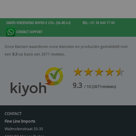
GRATIS VERZENDING BOVEN € 250,- (NL-BE-LU)
BEL: +31 36 844 77 00
CONTACT SUPPORT
Onze klanten waarderen onze diensten en producten gemiddeld met
een
9.3
op basis van 2671 reviews.
9.3
/ 10
(
2671
reviews)
CONTACT
Fine Line Imports
Walmolenstraat 33-35