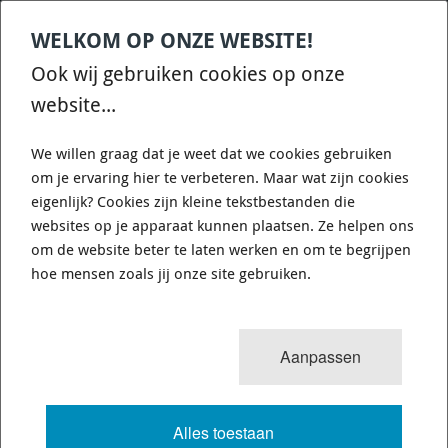
WELKOM OP ONZE WEBSITE!
Contact
Home
Categories
€
0,00
account
Zoek
Ook wij gebruiken cookies op onze
WHATSAPP ONS VOOR SNELLE VRAGEN EN ANTWOORDEN :)
website...
We willen graag dat je weet dat we cookies gebruiken
om je ervaring hier te verbeteren. Maar wat zijn cookies
eigenlijk? Cookies zijn kleine tekstbestanden die
websites op je apparaat kunnen plaatsen. Ze helpen ons
WHITELINE BNF33Z - SWAY BAR -
om de website beter te laten werken en om te begrijpen
33MM 2 POINT ADJUSTABLE
hoe mensen zoals jij onze site gebruiken.
289 van 3503
MENU
Aanpassen
Alles toestaan