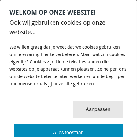
WELKOM OP ONZE WEBSITE!
Contact
Home
Categories
€
0,00
account
Zoek
Ook wij gebruiken cookies op onze
WHATSAPP ONS VOOR SNELLE VRAGEN EN ANTWOORDEN :)
website...
We willen graag dat je weet dat we cookies gebruiken
om je ervaring hier te verbeteren. Maar wat zijn cookies
eigenlijk? Cookies zijn kleine tekstbestanden die
websites op je apparaat kunnen plaatsen. Ze helpen ons
OPEL ASTRA G - POWERSPRINT
om de website beter te laten werken en om te begrijpen
CATBACK - SD-951604
hoe mensen zoals jij onze site gebruiken.
101 van 249
MENU
Aanpassen
Alles toestaan