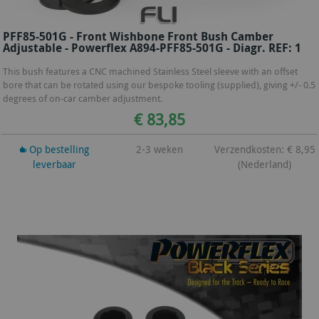
PFF85-501G - Front Wishbone Front Bush Camber
Adjustable - Powerflex A894-PFF85-501G - Diagr. REF: 1
This bush features a CNC machined Stainless Steel sleeve with an offset
bore that can be rotated using our bespoke tooling (supplied), giving +/- 0.5
degrees of on-car camber adjustment.
€ 83,85
Op bestelling
2-3 weken
Verzendkosten: € 8,95
leverbaar
(Nederland)