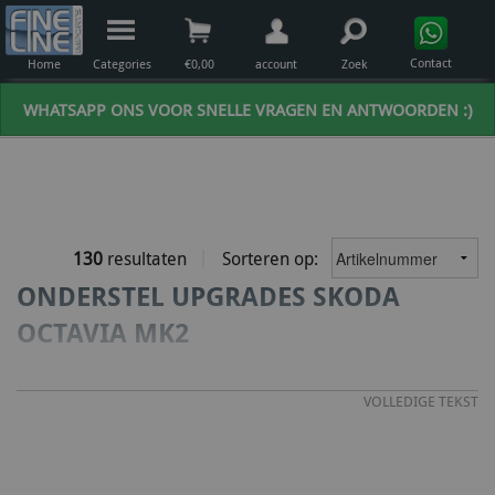
Contact
Home
Categories
€
0,00
account
Zoek
WHATSAPP ONS VOOR SNELLE VRAGEN EN ANTWOORDEN :)
130
resultaten
Sorteren op:
ONDERSTEL UPGRADES SKODA
OCTAVIA MK2
VOLLEDIGE TEKST