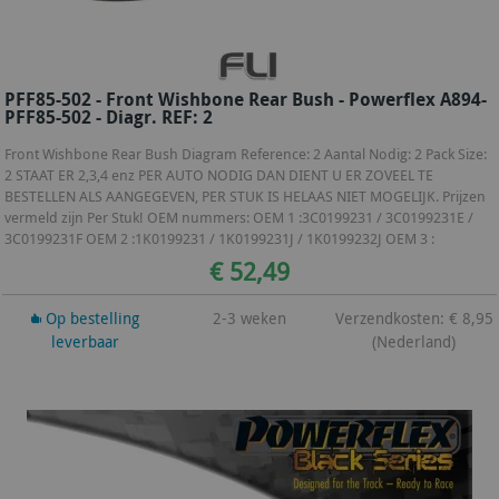
PFF85-502 - Front Wishbone Rear Bush - Powerflex A894-
PFF85-502 - Diagr. REF: 2
Front Wishbone Rear Bush Diagram Reference: 2 Aantal Nodig: 2 Pack Size:
2 STAAT ER 2,3,4 enz PER AUTO NODIG DAN DIENT U ER ZOVEEL TE
BESTELLEN ALS AANGEGEVEN, PER STUK IS HELAAS NIET MOGELIJK. Prijzen
vermeld zijn Per Stuk! OEM nummers: OEM 1 :3C0199231 / 3C0199231E /
3C0199231F OEM 2 :1K0199231 / 1K0199231J / 1K0199232J OEM 3 :
€ 52,49
Op bestelling
2-3 weken
Verzendkosten: € 8,95
leverbaar
(Nederland)