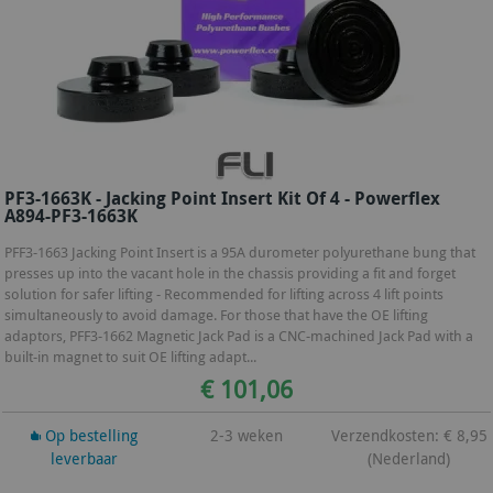
PF3-1663K - Jacking Point Insert Kit Of 4 - Powerflex
A894-PF3-1663K
PFF3-1663 Jacking Point Insert is a 95A durometer polyurethane bung that
presses up into the vacant hole in the chassis providing a fit and forget
solution for safer lifting - Recommended for lifting across 4 lift points
simultaneously to avoid damage. For those that have the OE lifting
adaptors, PFF3-1662 Magnetic Jack Pad is a CNC-machined Jack Pad with a
built-in magnet to suit OE lifting adapt...
€ 101,06
Op bestelling
2-3 weken
Verzendkosten: € 8,95
leverbaar
(Nederland)