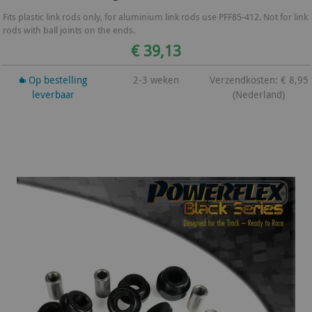
Fits plastic link rods only, for aluminium link rods use PFF85-412. Not for link
rods with ball joints on the ends.
€ 39,13
Op bestelling
2-3 weken
Verzendkosten: € 8,95
leverbaar
(Nederland)