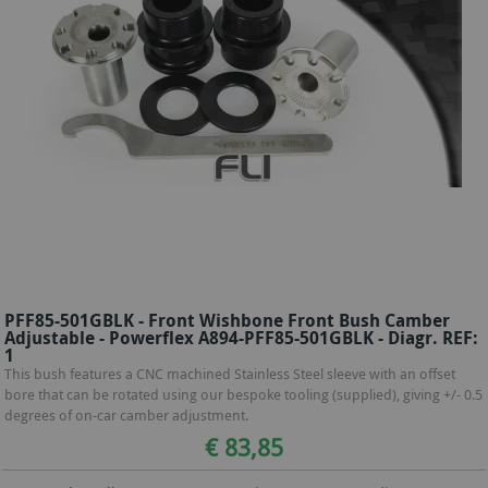
PFF85-501GBLK - Front Wishbone Front Bush Camber
Adjustable - Powerflex A894-PFF85-501GBLK - Diagr. REF:
1
This bush features a CNC machined Stainless Steel sleeve with an offset
bore that can be rotated using our bespoke tooling (supplied), giving +/- 0.5
degrees of on-car camber adjustment.
€ 83,85