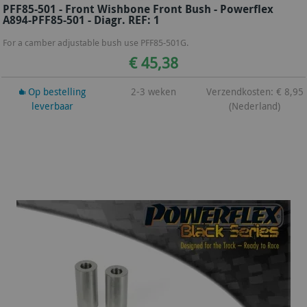
PFF85-501 - Front Wishbone Front Bush - Powerflex
A894-PFF85-501 - Diagr. REF: 1
For a camber adjustable bush use PFF85-501G.
€ 45,38
Op bestelling
2-3 weken
Verzendkosten: € 8,95
leverbaar
(Nederland)