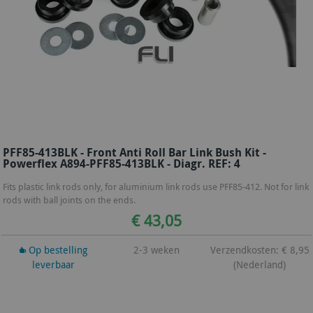
PFF85-413BLK - Front Anti Roll Bar Link Bush Kit -
Powerflex A894-PFF85-413BLK - Diagr. REF: 4
Fits plastic link rods only, for aluminium link rods use PFF85-412. Not for link
rods with ball joints on the ends.
€ 43,05
Op bestelling
2-3 weken
Verzendkosten: € 8,95
leverbaar
(Nederland)