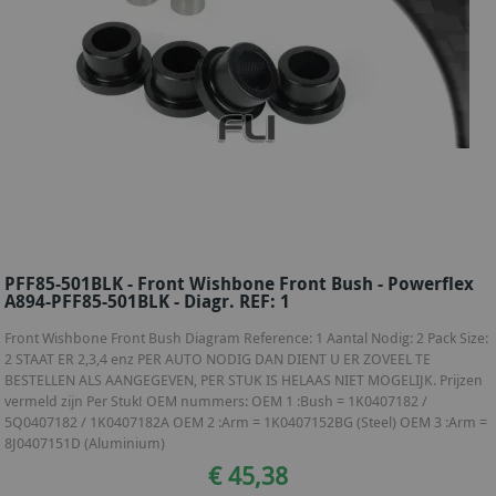
PFF85-501BLK - Front Wishbone Front Bush - Powerflex
A894-PFF85-501BLK - Diagr. REF: 1
Front Wishbone Front Bush Diagram Reference: 1 Aantal Nodig: 2 Pack Size:
2 STAAT ER 2,3,4 enz PER AUTO NODIG DAN DIENT U ER ZOVEEL TE
BESTELLEN ALS AANGEGEVEN, PER STUK IS HELAAS NIET MOGELIJK. Prijzen
vermeld zijn Per Stuk! OEM nummers: OEM 1 :Bush = 1K0407182 /
5Q0407182 / 1K0407182A OEM 2 :Arm = 1K0407152BG (Steel) OEM 3 :Arm =
8J0407151D (Aluminium)
€ 45,38