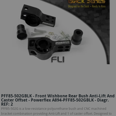
PFF85-502GBLK - Front Wishbone Rear Bush Anti-Lift And
Caster Offset - Powerflex A894-PFF85-502GBLK - Diagr.
REF: 2
PFF85-502G is a low-resistance polyurethane bush and CNC machined
bracket combination providing Anti-Lift and 1 of caster offset. Designed to