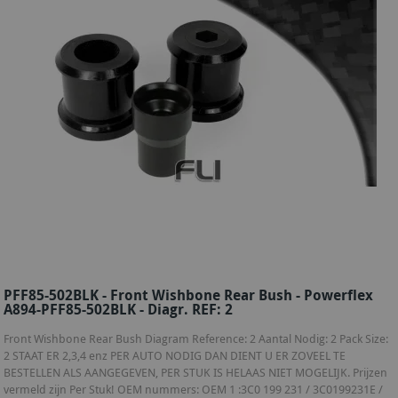
PFF85-502BLK - Front Wishbone Rear Bush - Powerflex
A894-PFF85-502BLK - Diagr. REF: 2
Front Wishbone Rear Bush Diagram Reference: 2 Aantal Nodig: 2 Pack Size:
2 STAAT ER 2,3,4 enz PER AUTO NODIG DAN DIENT U ER ZOVEEL TE
BESTELLEN ALS AANGEGEVEN, PER STUK IS HELAAS NIET MOGELIJK. Prijzen
vermeld zijn Per Stuk! OEM nummers: OEM 1 :3C0 199 231 / 3C0199231E /