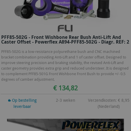
PFF85-502G - Front Wishbone Rear Bush Anti-Lift And
Caster Offset - Powerflex A894-PFF85-502G - Diagr. REF: 2
PFF85-502G is a low-resistance polyurethane bush and CNC machined
bracket combination providing Anti-Lift and 1 of caster offset. Designed to
improve steering precision and braking stability, the revised Anti-Lift and
caster geometry provides extra grip and reduced understeer. It is designed
to complement PFF85-501G Front Wishbone Front Bush to provide +/- 0.5
degrees of camber adjustment.
€ 134,82
Op bestelling
2-3 weken
Verzendkosten: € 8,95
leverbaar
(Nederland)