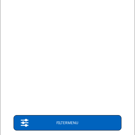
PFF85-503-22.5 - Front Anti Roll Bar Bush 22.5mm -
Powerflex A894-PFF85-503-22.5 - Diagr. REF: 3
Please check anti roll bar diameter before ordering
€ 28,97
Op bestelling
2-3 weken
Verzendkosten: € 8,95
leverbaar
(Nederland)
FILTERMENU