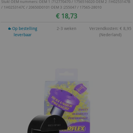
Stuk! OEM nummers: OEM 1 :712770470 / 1756516020 OEM 2 :1H0253147B
/ 1H0253147C / 20650D0101 OEM 3 :255047 / 17565-28010
€ 18,73
Op bestelling
2-3 weken
Verzendkosten: € 8,95
leverbaar
(Nederland)