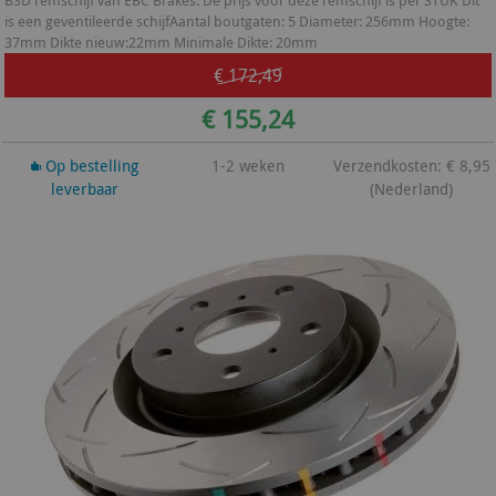
BSD remschijf van EBC Brakes. De prijs voor deze remschijf is per STUK Dit
is een geventileerde schijfAantal boutgaten: 5 Diameter: 256mm Hoogte:
37mm Dikte nieuw:22mm Minimale Dikte: 20mm
€ 172,49
€ 155,24
Op bestelling
1-2 weken
Verzendkosten: € 8,95
leverbaar
(Nederland)