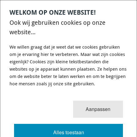
EBC Redstuff Remblokken DP3680
WELKOM OP ONZE WEBSITE!
Ook wij gebruiken cookies op onze
Redstuff Ceramic Brake Pads Redstuff ceramic brake pads, passenger
car/saloon car pad NOT made for Truck or SUV fitments. EBC lowest dust
website...
fast street pad with 15% brake improvement. Capable of repeated heavy
brake use without brake Fall-Off. Very minimal disc/rotor damage
characteristics. Superb material for Prestige imports/European and Asian
We willen graag dat je weet dat we cookies gebruiken
cars. ECE R 90 type approved for most cars. Features ...
om je ervaring hier te verbeteren. Maar wat zijn cookies
€ 95,94
eigenlijk? Cookies zijn kleine tekstbestanden die
websites op je apparaat kunnen plaatsen. Ze helpen ons
€ 86,34
om de website beter te laten werken en om te begrijpen
hoe mensen zoals jij onze site gebruiken.
Op bestelling
1-2 weken
Verzendkosten: € 8,95
leverbaar
(Nederland)
Aanpassen
Alles toestaan