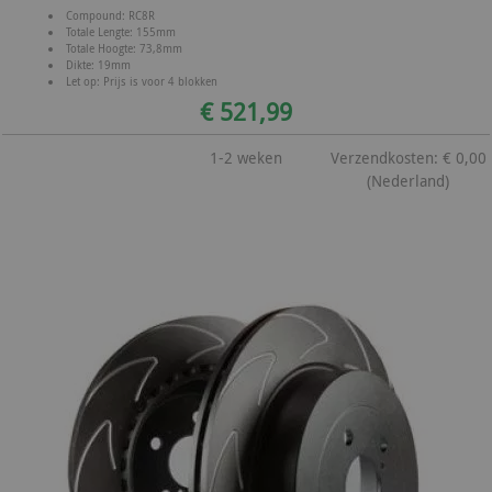
Compound: RC8R
Totale Lengte: 155mm
Totale Hoogte: 73,8mm
Dikte: 19mm
Let op: Prijs is voor 4 blokken
€ 521,99
1-2 weken
Verzendkosten: € 0,00
(Nederland)