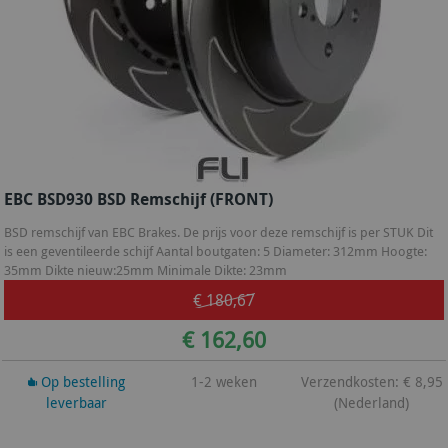
EBC BSD930 BSD Remschijf (FRONT)
BSD remschijf van EBC Brakes. De prijs voor deze remschijf is per STUK Dit
is een geventileerde schijf Aantal boutgaten: 5 Diameter: 312mm Hoogte:
35mm Dikte nieuw:25mm Minimale Dikte: 23mm
€ 180,67
€ 162,60
Op bestelling
1-2 weken
Verzendkosten: € 8,95
leverbaar
(Nederland)