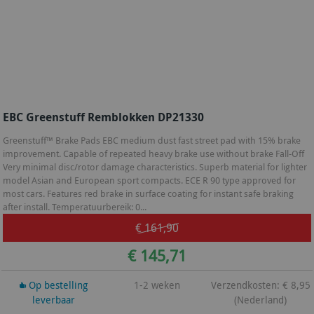
EBC Greenstuff Remblokken DP21330
Greenstuff™ Brake Pads EBC medium dust fast street pad with 15% brake
improvement. Capable of repeated heavy brake use without brake Fall-Off
Very minimal disc/rotor damage characteristics. Superb material for lighter
model Asian and European sport compacts. ECE R 90 type approved for
most cars. Features red brake in surface coating for instant safe braking
after install. Temperatuurbereik: 0...
€ 161,90
€ 145,71
Op bestelling
1-2 weken
Verzendkosten: € 8,95
leverbaar
(Nederland)