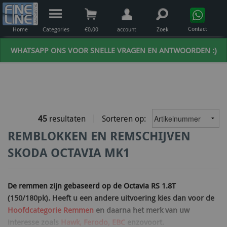
Contact
Home
Categories
€
0,00
account
Zoek
WHATSAPP ONS VOOR SNELLE VRAGEN EN ANTWOORDEN :)
45
resultaten
Sorteren op:
REMBLOKKEN EN REMSCHIJVEN
SKODA OCTAVIA MK1
De remmen zijn gebaseerd op de Octavia RS 1.8T
(150/180pk). Heeft u een andere uitvoering kies dan voor de
Hoofdcategorie Remmen
en daarna het merk van uw
interesse zoals
Hawk, Ferodo, EBC
enzovoort.