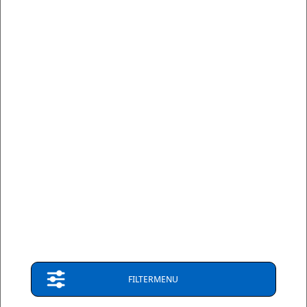
DS3000
Lengte: 87.4mm
Hoogte: 52.9mm
Dikte: 15mm
€ 192,29
€ 173,06
Op bestelling
3-7 dagen
Verzendkosten: € 0,00
leverbaar
(Nederland)
FILTERMENU