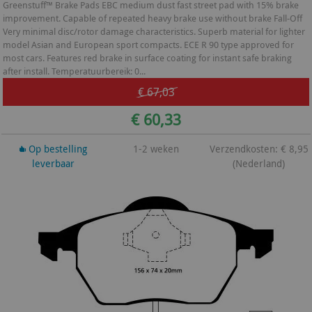
Greenstuff™ Brake Pads EBC medium dust fast street pad with 15% brake
improvement. Capable of repeated heavy brake use without brake Fall-Off
Very minimal disc/rotor damage characteristics. Superb material for lighter
model Asian and European sport compacts. ECE R 90 type approved for
most cars. Features red brake in surface coating for instant safe braking
after install. Temperatuurbereik: 0...
€ 67,03
€ 60,33
Op bestelling
1-2 weken
Verzendkosten: € 8,95
leverbaar
(Nederland)