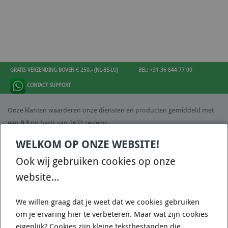
GRATIS VERZENDING BOVEN € 250,- (NL-BE-LU)
BEL: +31 36 844 77 00
CONTACT SUPPORT
Onze klanten waarderen onze diensten en producten gemiddeld met
een
9.3
op basis van 2671 reviews.
WELKOM OP ONZE WEBSITE!
Ook wij gebruiken cookies op onze
9.3
website...
/ 10
(
2671
reviews)
We willen graag dat je weet dat we cookies gebruiken
om je ervaring hier te verbeteren. Maar wat zijn cookies
CONTACT
eigenlijk? Cookies zijn kleine tekstbestanden die