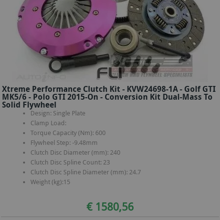
Xtreme Performance Clutch Kit - KVW24698-1A - Golf GTI
MK5/6 - Polo GTI 2015-On - Conversion Kit Dual-Mass To
Solid Flywheel
Design: Single Plate
Clamp Load:
Torque Capacity (Nm): 600
Flywheel Step: -9.48mm
Clutch Disc Diameter (mm): 240
Clutch Disc Spline Count: 23
Clutch Disc Spline Diameter (mm): 24.7
Weight (kg):15
€ 1580,56