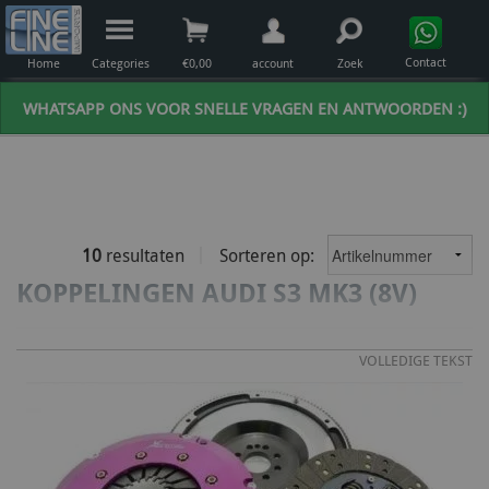
Contact
Home
Categories
€
0,00
account
Zoek
WHATSAPP ONS VOOR SNELLE VRAGEN EN ANTWOORDEN :)
10
resultaten
Sorteren op:
KOPPELINGEN AUDI S3 MK3 (8V)
VOLLEDIGE TEKST