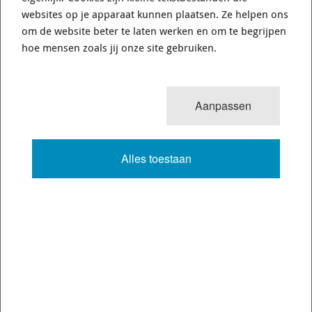
Fine Line Imports
websites op je apparaat kunnen plaatsen. Ze helpen ons
Walmolenstraat 33-35
om de website beter te laten werken en om te begrijpen
1333 BZ
Almere Buiten
hoe mensen zoals jij onze site gebruiken.
Nederland
Tel:
+31 36 844 77 00
Aanpassen
E:
support@fineline-imports.nl
KVKnr: 17219001
Alles toestaan
BTWnr:
NL001683722B12
PROFITEER VAN DE SCHERPSTE AANBIEDINGEN
Schrijf u in voor onze nieuwsbrief.
Dhr.
Mevr.