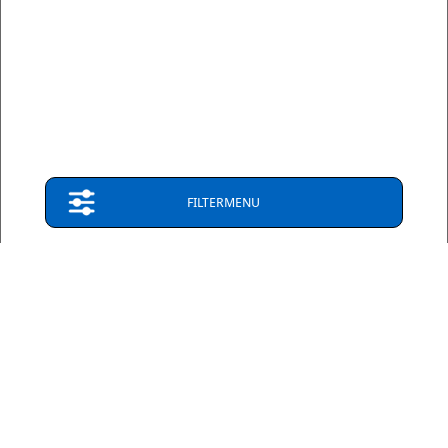
Algemene Voorwaarden
| | Alle vermelde prijzen zijn inclusief btw, tenzij
anders vermeld
Privacy & Disclaimer
FILTERMENU