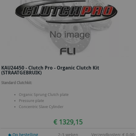
KAU24450 - Clutch Pro - Organic Clutch Kit
(STRAATGEBRUIK)
Standard Clutchkit:
Organic Sprung Clutch plate
Pressure plate
Concentric Slave Cylinder
€ 1329,15
Op bestelling
2-3 weken
Verzendkosten: € 0,00