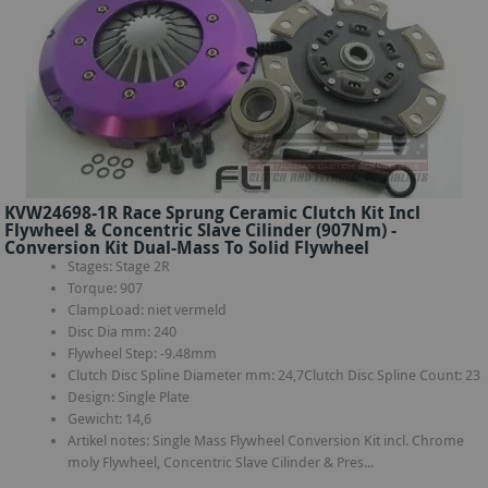
KVW24698-1R Race Sprung Ceramic Clutch Kit Incl
Flywheel & Concentric Slave Cilinder (907Nm) -
Conversion Kit Dual-Mass To Solid Flywheel
Stages: Stage 2R
Torque: 907
ClampLoad: niet vermeld
Disc Dia mm: 240
Flywheel Step: -9.48mm
Clutch Disc Spline Diameter mm: 24,7Clutch Disc Spline Count: 23
Design: Single Plate
Gewicht: 14,6
Artikel notes: Single Mass Flywheel Conversion Kit incl. Chrome
moly Flywheel, Concentric Slave Cilinder & Pres...