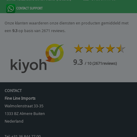
CONTACT SUPPORT
Onze klanten waarderen onze diensten en producten gemiddeld met
een
9.3
op basis van 2671 reviews.
9.3
/ 10
(
2671
reviews)
CONTACT
Fine Line Imports
Walmolenstraat 33-35
1333 BZ
Almere Buiten
Nederland
Tel:
+31 36 844 77 00