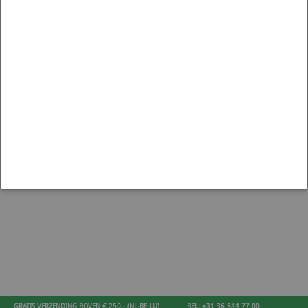
MOTORISCHE ONDERDELEN
TOYOTA GR86
GRATIS VERZENDING BOVEN € 250,- (NL-BE-LU)
BEL: +31 36 844 77 00