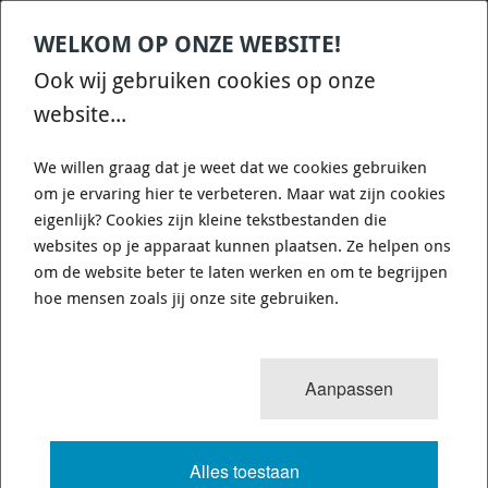
WELKOM OP ONZE WEBSITE!
Contact
Home
Categories
€
0,00
account
Zoek
Ook wij gebruiken cookies op onze
WHATSAPP ONS VOOR SNELLE VRAGEN EN ANTWOORDEN :)
website...
We willen graag dat je weet dat we cookies gebruiken
om je ervaring hier te verbeteren. Maar wat zijn cookies
eigenlijk? Cookies zijn kleine tekstbestanden die
websites op je apparaat kunnen plaatsen. Ze helpen ons
0
resultaten
Sorteren op:
om de website beter te laten werken en om te begrijpen
TOYOTA GR86 (ZN8) 2022-ON /
hoe mensen zoals jij onze site gebruiken.
SUBARU BRZ (ZD8) 2022-ON
Aanpassen
VOLLEDIGE TEKST
Alles toestaan