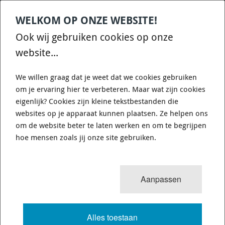
WELKOM OP ONZE WEBSITE!
Contact
Home
Categories
€
0,00
account
Zoek
Ook wij gebruiken cookies op onze
WHATSAPP ONS VOOR SNELLE VRAGEN EN ANTWOORDEN :)
website...
We willen graag dat je weet dat we cookies gebruiken
om je ervaring hier te verbeteren. Maar wat zijn cookies
eigenlijk? Cookies zijn kleine tekstbestanden die
websites op je apparaat kunnen plaatsen. Ze helpen ons
405X34 FRONT BREMBO GRAN
om de website beter te laten werken en om te begrijpen
TURISMO KIT - 1019504A - GEBOORD
hoe mensen zoals jij onze site gebruiken.
2 van 62
MENU
Aanpassen
Alles toestaan