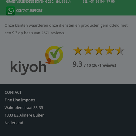
GRATIS VERZENDING BOVEN € 250,- (NL-BE-LU)
BEL: +31 36 844 77 00
CONTACT SUPPORT
Onze klanten waarderen onze diensten en producten gemiddeld met
een
9.3
op basis van 2671 reviews.
9.3
/ 10
(
2671
reviews)
CONTACT
Fine Line Imports
Walmolenstraat 33-35
1333 BZ
Almere Buiten
Nederland