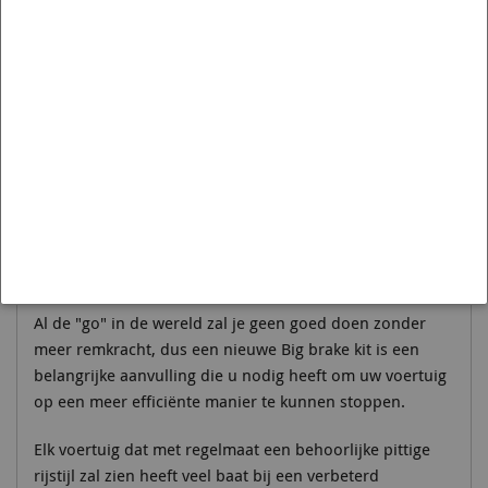
Let op de gebruikte foto's zijn ter illustratie en hebben
niet het actuele product afgebeeld.
Waarom een Big brake kit
Al de "go" in de wereld zal je geen goed doen zonder
meer remkracht, dus een nieuwe Big brake kit is een
belangrijke aanvulling die u nodig heeft om uw voertuig
op een meer efficiënte manier te kunnen stoppen.
Elk voertuig dat met regelmaat een behoorlijke pittige
rijstijl zal zien heeft veel baat bij een verbeterd