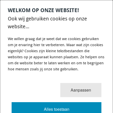
WELKOM OP ONZE WEBSITE!
Contact
Home
Categories
€
0,00
account
Zoek
Ook wij gebruiken cookies op onze
WHATSAPP ONS VOOR SNELLE VRAGEN EN ANTWOORDEN :)
website...
We willen graag dat je weet dat we cookies gebruiken
om je ervaring hier te verbeteren. Maar wat zijn cookies
eigenlijk? Cookies zijn kleine tekstbestanden die
websites op je apparaat kunnen plaatsen. Ze helpen ons
0
resultaten
Sorteren op:
om de website beter te laten werken en om te begrijpen
MAZDA 3 MPS MK1 (BK) 2006-2009
hoe mensen zoals jij onze site gebruiken.
VOLLEDIGE TEKST
Aanpassen
Alles toestaan