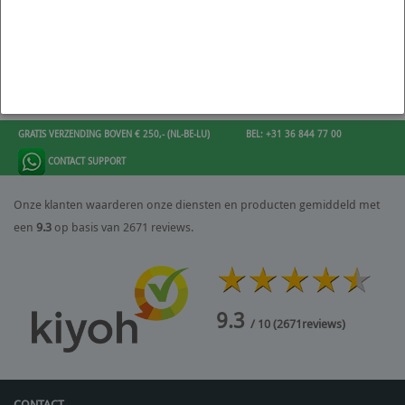
GRATIS VERZENDING BOVEN € 250,- (NL-BE-LU)
BEL: +31 36 844 77 00
CONTACT SUPPORT
Onze klanten waarderen onze diensten en producten gemiddeld met
een
9.3
op basis van 2671 reviews.
9.3
/ 10
(
2671
reviews)
CONTACT