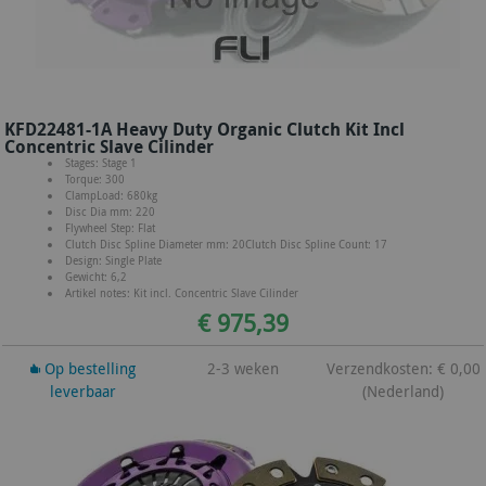
KFD22481-1A Heavy Duty Organic Clutch Kit Incl
Concentric Slave Cilinder
Stages: Stage 1
Torque: 300
ClampLoad: 680kg
Disc Dia mm: 220
Flywheel Step: Flat
Clutch Disc Spline Diameter mm: 20Clutch Disc Spline Count: 17
Design: Single Plate
Gewicht: 6,2
Artikel notes: Kit incl. Concentric Slave Cilinder
€ 975,39
Op bestelling
2-3 weken
Verzendkosten: € 0,00
leverbaar
(Nederland)