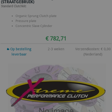
(STRAATGEBRUIK)
Standard Clutchkit:
Organic Sprung Clutch plate
Pressure plate
Concentric Slave Cylinder
€ 782,71
Op bestelling
2-3 weken
Verzendkosten: € 0,00
leverbaar
(Nederland)