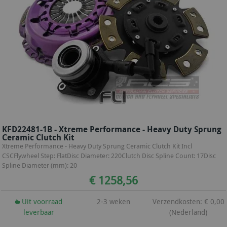
KFD22481-1B - Xtreme Performance - Heavy Duty Sprung
Ceramic Clutch Kit
Xtreme Performance - Heavy Duty Sprung Ceramic Clutch Kit Incl
CSCFlywheel Step: FlatDisc Diameter: 220Clutch Disc Spline Count: 17Disc
Spline Diameter (mm): 20
€ 1258,56
Uit voorraad
2-3 weken
Verzendkosten: € 0,00
leverbaar
(Nederland)