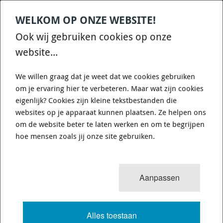
WELKOM OP ONZE WEBSITE!
Contact
Home
Categories
€
0,00
account
Zoek
Ook wij gebruiken cookies op onze
WHATSAPP ONS VOOR SNELLE VRAGEN EN ANTWOORDEN :)
website...
We willen graag dat je weet dat we cookies gebruiken
om je ervaring hier te verbeteren. Maar wat zijn cookies
eigenlijk? Cookies zijn kleine tekstbestanden die
websites op je apparaat kunnen plaatsen. Ze helpen ons
8
resultaten
Sorteren op:
om de website beter te laten werken en om te begrijpen
KOPPELINGEN FORD FIESTA ST
hoe mensen zoals jij onze site gebruiken.
150PK
Aanpassen
VOLLEDIGE TEKST
Alles toestaan