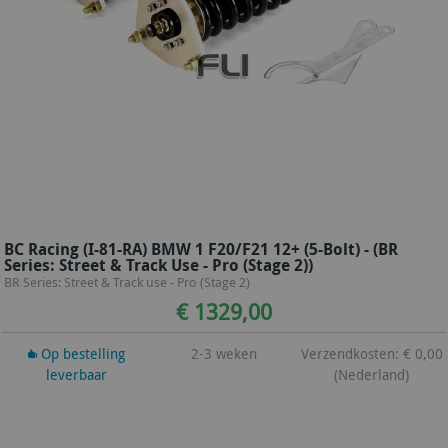
BC Racing (I-81-RA) BMW 1 F20/F21 12+ (5-Bolt) - (BR
Series: Street & Track Use - Pro (Stage 2))
BR Series: Street & Track use - Pro (Stage 2)
€ 1329,00
Op bestelling
2-3 weken
Verzendkosten: € 0,00
leverbaar
(Nederland)