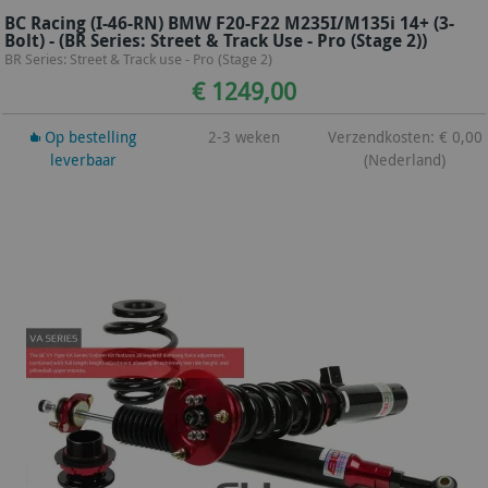
BC Racing (I-46-RN) BMW F20-F22 M235I/M135i 14+ (3-
Bolt) - (BR Series: Street & Track Use - Pro (Stage 2))
BR Series: Street & Track use - Pro (Stage 2)
€ 1249,00
Op bestelling
2-3 weken
Verzendkosten: € 0,00
leverbaar
(Nederland)