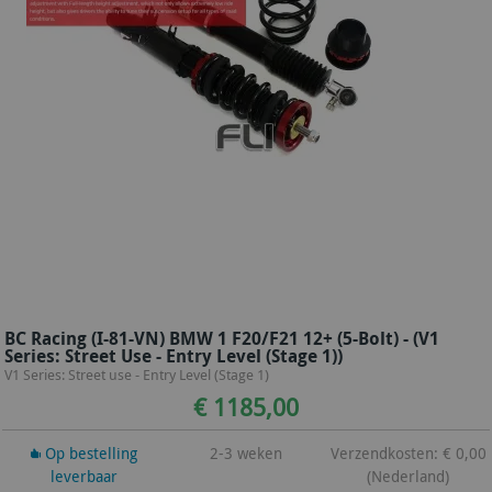
BC Racing (I-81-VN) BMW 1 F20/F21 12+ (5-Bolt) - (V1
Series: Street Use - Entry Level (Stage 1))
V1 Series: Street use - Entry Level (Stage 1)
€ 1185,00
Op bestelling
2-3 weken
Verzendkosten: € 0,00
leverbaar
(Nederland)