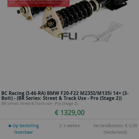
BC Racing (I-46-RA) BMW F20-F22 M235I/M135i 14+ (3-
Bolt) - (BR Series: Street & Track Use - Pro (Stage 2))
BR Series: Street & Track use - Pro (Stage 2)
€ 1329,00
Op bestelling
2-3 weken
Verzendkosten: € 0,00
leverbaar
(Nederland)