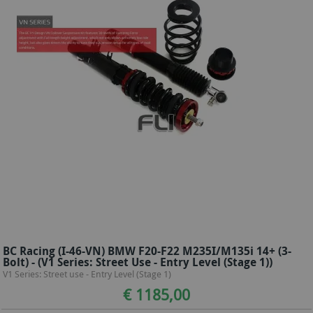
BC Racing (I-46-VN) BMW F20-F22 M235I/M135i 14+ (3-
Bolt) - (V1 Series: Street Use - Entry Level (Stage 1))
V1 Series: Street use - Entry Level (Stage 1)
€ 1185,00