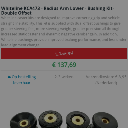
Whiteline KCA473 - Radius Arm Lower - Bushing Kit-
Double Offset
Whiteline caster kits are designed to improve cornering grip and vehicle
straight line stability. This kit is supplied with dual offset bushings to give
greater steering feel, more steering weight, greater precision all through
increased static caster and dynamic negative camber gain. In addition,
Whiteline bushings provide improved braking performance, and less under
load alignment change.
€ 152,99
€ 137,69
Op bestelling
2-3 weken
Verzendkosten: € 8,95
leverbaar
(Nederland)