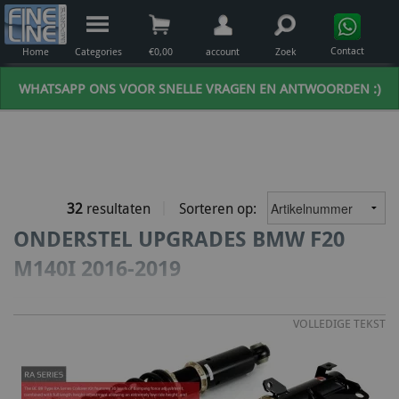
Contact
Home
Categories
€
0,00
account
Zoek
WHATSAPP ONS VOOR SNELLE VRAGEN EN ANTWOORDEN :)
32
resultaten
Sorteren op:
ONDERSTEL UPGRADES BMW F20
M140I 2016-2019
VOLLEDIGE TEKST