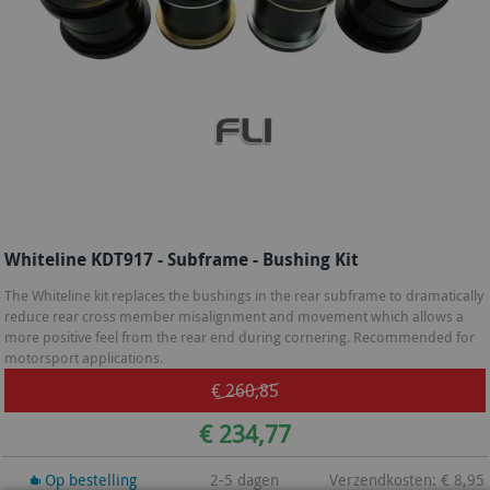
Whiteline KDT917 - Subframe - Bushing Kit
The Whiteline kit replaces the bushings in the rear subframe to dramatically
reduce rear cross member misalignment and movement which allows a
more positive feel from the rear end during cornering. Recommended for
motorsport applications.
€ 260,85
€ 234,77
Op bestelling
2-5 dagen
Verzendkosten: € 8,95