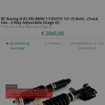
BC Racing (I-81-ER) BMW 1 F20/F21 12+ (5-Bolt) - (Track
Use - 2-Way Adjustable (Stage 4))
Track use - 2-Way Adjustable (Stage 4)
€ 2045,00
Op bestelling
2-3 weken
Verzendkosten: € 0,00
leverbaar
(Nederland)