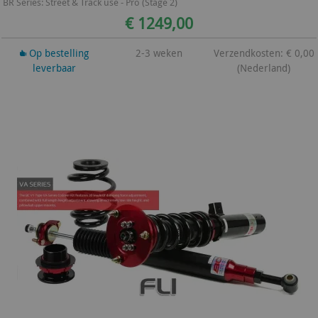
BR Series: Street & Track use - Pro (Stage 2)
€ 1249,00
Op bestelling
2-3 weken
Verzendkosten: € 0,00
leverbaar
(Nederland)