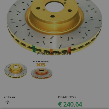
artikelnr:
DBA42332XS
Prijs
€ 240,64