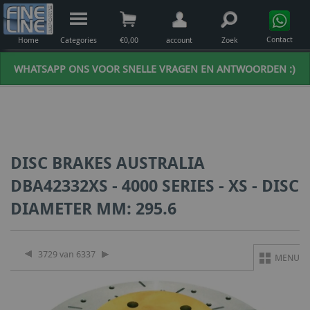
Contact
Home
Categories
€
0,00
account
Zoek
WHATSAPP ONS VOOR SNELLE VRAGEN EN ANTWOORDEN :)
DISC BRAKES AUSTRALIA
DBA42332XS - 4000 SERIES - XS - DISC
DIAMETER MM: 295.6
3729 van 6337
MENU