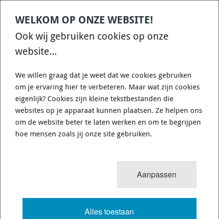
(€ 198,88 excl. btw )
Garantie:
WELKOM OP ONZE WEBSITE!
Fabrieksgarantie
Op bestelling leverbaar
Ook wij gebruiken cookies op onze
Levertijd:
website...
2-3 weken
Verzendkosten: € 8,95 (Nederland)
We willen graag dat je weet dat we cookies gebruiken
om je ervaring hier te verbeteren. Maar wat zijn cookies
eigenlijk? Cookies zijn kleine tekstbestanden die
4000 series - XS
|
DBA42332XS
websites op je apparaat kunnen plaatsen. Ze helpen ons
om de website beter te laten werken en om te begrijpen
Bestel (€
240,64
)
hoe mensen zoals jij onze site gebruiken.
Omschrijving
Aanpassen
Alles toestaan
Feature Description
Advantage
Benefit