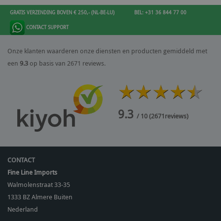
GRATIS VERZENDING BOVEN € 250,- (NL-BE-LU)
BEL: +31 36 844 77 00
CONTACT SUPPORT
Onze klanten waarderen onze diensten en producten gemiddeld met
een
9.3
op basis van 2671 reviews.
9.3
/ 10
(
2671
reviews)
CONTACT
Fine Line Imports
Walmolenstraat 33-35
1333 BZ
Almere Buiten
Nederland