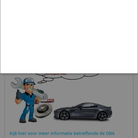
Let op, als de schijven niet op voorraad zijn in het EU
Depot loopt de levertijd op tot 9-12 weken ! Uiteraard
nemen wij dan direct contact met u op
Ergens anders goedkoper? Stuur ons je offerte en wij
matchen of verslaan de prijs!
Kijk hier voor meer informatie betreffende de DBA