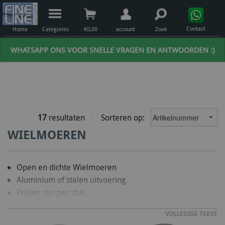
Contact
Home
Categories
€
0,00
account
Zoek
WHATSAPP ONS VOOR SNELLE VRAGEN EN ANTWOORDEN :)
17
resultaten
Sorteren op:
WIELMOEREN
Open en dichte Wielmoeren
Aluminium of stalen uitvoering.
Prijzen zijn per stuk.
VOLLEDIGE TEKST