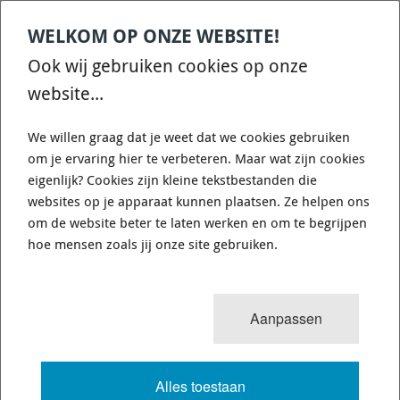
Stalen Wielmoeren M12x1,25 - 18mm - Conisch 60
Graden - SD-900947
WELKOM OP ONZE WEBSITE!
M12x 1,25
Ook wij gebruiken cookies op onze
Conisch 60 Graden
Hoogte: 18mm
website...
Dopsleutel 17
We willen graag dat je weet dat we cookies gebruiken
€ 2,66
om je ervaring hier te verbeteren. Maar wat zijn cookies
eigenlijk? Cookies zijn kleine tekstbestanden die
Op bestelling
3-7 dagen
Verzendkosten: € 8,95
websites op je apparaat kunnen plaatsen. Ze helpen ons
leverbaar
(Nederland)
om de website beter te laten werken en om te begrijpen
hoe mensen zoals jij onze site gebruiken.
Aanpassen
Alles toestaan