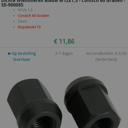
Dichte Wielmoeren Blauw M12x1,5 - Conisch 60 Graden -
SD-900085
M12x 1,5
Conisch 60 Graden
Zwart
Dopsleutel 19
€ 11,86
Op bestelling
3-7 dagen
Verzendkosten: € 8,95
leverbaar
(Nederland)