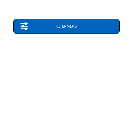
anders vermeld
Privacy & Disclaimer
FILTERMENU