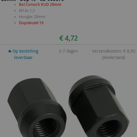
Bol Conisch KUD 28mm
M14x 1,5
Hoogte: 20mm
Dopsleutel 19
€ 4,72
Op bestelling
3-7 dagen
Verzendkosten: € 8,95
leverbaar
(Nederland)