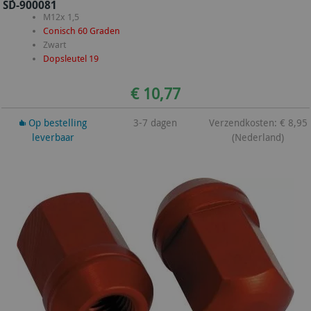
SD-900081
M12x 1,5
Conisch 60 Graden
Zwart
Dopsleutel 19
€ 10,77
Op bestelling
3-7 dagen
Verzendkosten: € 8,95
leverbaar
(Nederland)