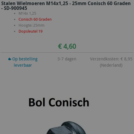
Stalen Wielmoeren M14x1,25 - 25mm Conisch 60 Graden
- SD-900945
M14x 1,25
Conisch 60 Graden
Hoogte: 25mm
Dopsleutel 19
€ 4,60
Op bestelling
3-7 dagen
Verzendkosten: € 8,95
leverbaar
(Nederland)