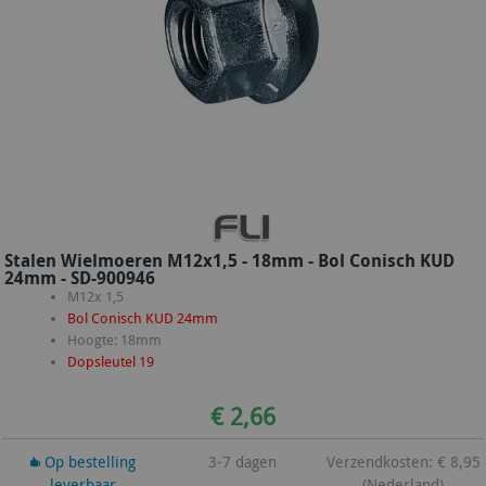
Stalen Wielmoeren M12x1,5 - 18mm - Bol Conisch KUD
24mm - SD-900946
M12x 1,5
Bol Conisch KUD 24mm
Hoogte: 18mm
Dopsleutel 19
€ 2,66
Op bestelling
3-7 dagen
Verzendkosten: € 8,95
leverbaar
(Nederland)